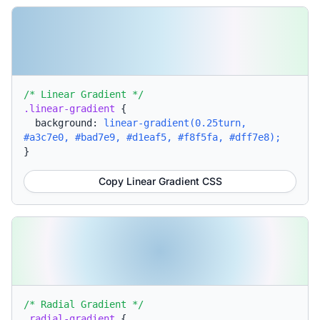
/* Linear Gradient */
.linear-gradient
{
background:
linear-gradient(0.25turn,
#a3c7e0, #bad7e9, #d1eaf5, #f8f5fa, #dff7e8);
}
Copy Linear Gradient CSS
/* Radial Gradient */
.radial-gradient
{