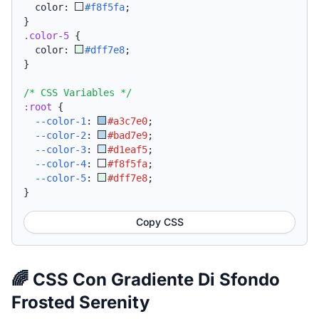
  color: 
#f8f5fa
;
}
.color-5
{
  color: 
#dff7e8
;
}
/* CSS Variables */
:root
{
--color-1
:
#a3c7e0
;
--color-2
:
#bad7e9
;
--color-3
:
#d1eaf5
;
--color-4
:
#f8f5fa
;
--color-5
:
#dff7e8
;
}
Copy CSS
🌈 CSS Con Gradiente Di Sfondo
Frosted Serenity