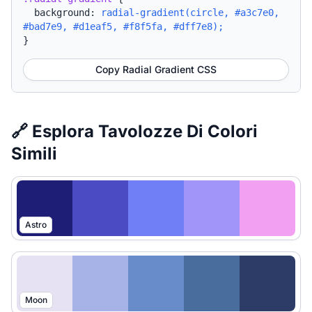
background:
radial-gradient(circle, #a3c7e0,
#bad7e9, #d1eaf5, #f8f5fa, #dff7e8);
}
Copy Radial Gradient CSS
🔗 Esplora Tavolozze Di Colori
Simili
Astro
Moon