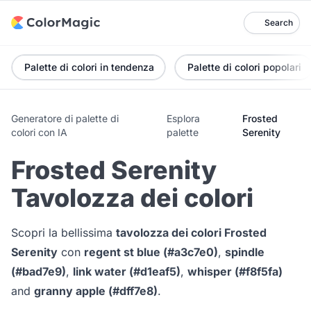
Search
Palette di colori in tendenza
Palette di colori popolari
Generatore di palette di
Esplora
Frosted
colori con IA
palette
Serenity
Frosted Serenity
Tavolozza dei colori
Scopri la bellissima
tavolozza dei colori Frosted
Serenity
con
regent st blue (#a3c7e0)
,
spindle
(#bad7e9)
,
link water (#d1eaf5)
,
whisper (#f8f5fa)
and
granny apple (#dff7e8)
.