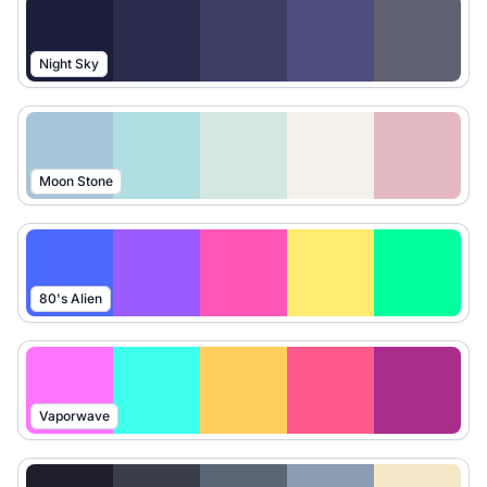
Night Sky
Moon Stone
80's Alien
Vaporwave