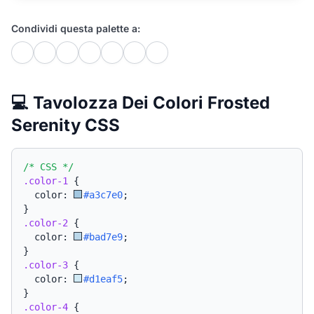
Condividi questa palette a:
💻 Tavolozza Dei Colori Frosted
Serenity CSS
/* CSS */
.color-1
{
  color: 
#a3c7e0
;
}
.color-2
{
  color: 
#bad7e9
;
}
.color-3
{
  color: 
#d1eaf5
;
}
.color-4
{