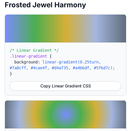
Frosted Jewel Harmony
/* Linear Gradient */
.linear-gradient
{
background:
linear-gradient(0.25turn,
#7a8cff, #4cae4f, #d4af35, #a4b6df, #5f6d7c);
}
Copy Linear Gradient CSS