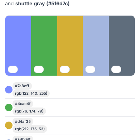
and
shuttle gray (#5f6d7c)
.
#7a8cff
rgb(122, 140, 255)
#4cae4f
rgb(76, 174, 79)
#d4af35
rgb(212, 175, 53)
#a4b6df