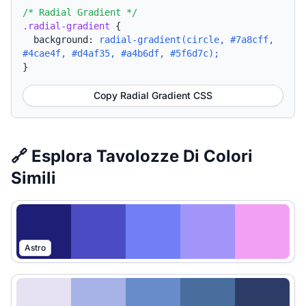
/* Radial Gradient */
.radial-gradient
{
background:
radial-gradient(circle, #7a8cff,
#4cae4f, #d4af35, #a4b6df, #5f6d7c);
}
Copy Radial Gradient CSS
🔗 Esplora Tavolozze Di Colori
Simili
Astro