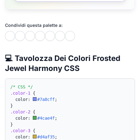
Condividi questa palette a:
💻 Tavolozza Dei Colori Frosted
Jewel Harmony CSS
/* CSS */
.color-1
{
  color: 
#7a8cff
;
}
.color-2
{
  color: 
#4cae4f
;
}
.color-3
{
  color: 
#d4af35
;