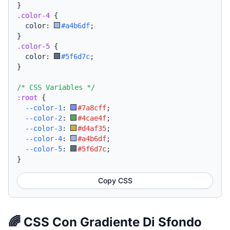
}
.color-4
{
  color: 
#a4b6df
;
}
.color-5
{
  color: 
#5f6d7c
;
}
/* CSS Variables */
:root
{
--color-1
:
#7a8cff
;
--color-2
:
#4cae4f
;
--color-3
:
#d4af35
;
--color-4
:
#a4b6df
;
--color-5
:
#5f6d7c
;
}
Copy CSS
🌈 CSS Con Gradiente Di Sfondo