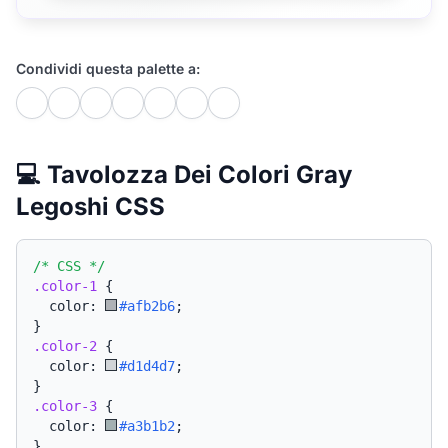
Condividi questa palette a:
💻 Tavolozza Dei Colori Gray
Legoshi CSS
/* CSS */
.color-1
{
  color: 
#afb2b6
;
}
.color-2
{
  color: 
#d1d4d7
;
}
.color-3
{
  color: 
#a3b1b2
;
}