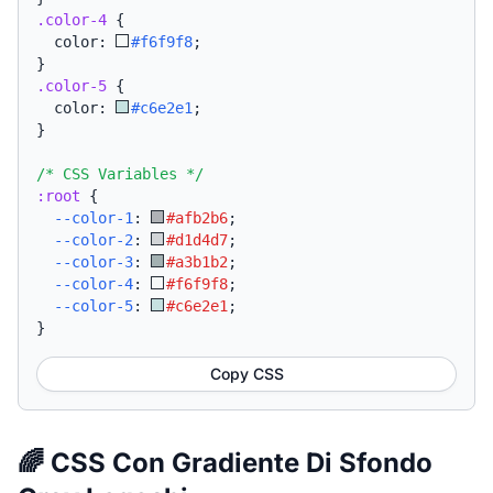
.color-4
{
  color: 
#f6f9f8
;
}
.color-5
{
  color: 
#c6e2e1
;
}
/* CSS Variables */
:root
{
--color-1
:
#afb2b6
;
--color-2
:
#d1d4d7
;
--color-3
:
#a3b1b2
;
--color-4
:
#f6f9f8
;
--color-5
:
#c6e2e1
;
}
Copy CSS
🌈 CSS Con Gradiente Di Sfondo