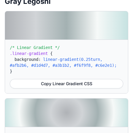
Gray Legoshi
/* Linear Gradient */
.linear-gradient
{
background:
linear-gradient(0.25turn,
#afb2b6, #d1d4d7, #a3b1b2, #f6f9f8, #c6e2e1);
}
Copy Linear Gradient CSS