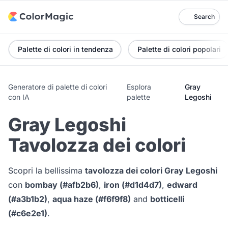
Search
Palette di colori in tendenza
Palette di colori popolari
Generatore di palette di colori
Esplora
Gray
con IA
palette
Legoshi
Gray Legoshi
Tavolozza dei colori
Scopri la bellissima
tavolozza dei colori Gray Legoshi
con
bombay (#afb2b6)
,
iron (#d1d4d7)
,
edward
(#a3b1b2)
,
aqua haze (#f6f9f8)
and
botticelli
(#c6e2e1)
.