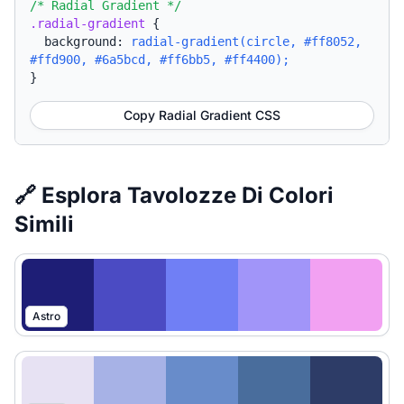
/* Radial Gradient */
.radial-gradient
{
background:
radial-gradient(circle, #ff8052,
#ffd900, #6a5bcd, #ff6bb5, #ff4400);
}
Copy Radial Gradient CSS
🔗 Esplora Tavolozze Di Colori
Simili
Astro