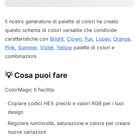
Il nostro
generatore di palette di colori
ha creato
questo schema di colori versatile che condivide
caratteristiche con
Bright
,
Clown
,
Fun
,
Looey
,
Orange
,
Pink
,
Summer
,
Violet
,
Yellow
palette di colori e
combinazioni.
💡 Cosa puoi fare
ColorMagic ti facilita:
•
Copiare codici HEX precisi e valori RGB per i tuoi
design
•
Regolare luminosità, saturazione e calore per creare
nuove variazioni