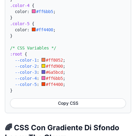
.color-4
{
  color: 
#ff6bb5
;
}
.color-5
{
  color: 
#ff4400
;
}
/* CSS Variables */
:root
{
--color-1
:
#ff8052
;
--color-2
:
#ffd900
;
--color-3
:
#6a5bcd
;
--color-4
:
#ff6bb5
;
--color-5
:
#ff4400
;
}
Copy CSS
🌈 CSS Con Gradiente Di Sfondo