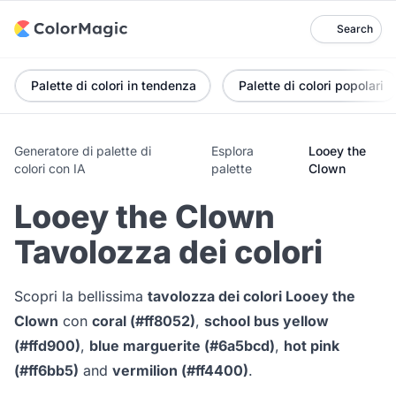
Search
Palette di colori in tendenza
Palette di colori popolari
Generatore di palette di
Esplora
Looey the
colori con IA
palette
Clown
Looey the Clown
Tavolozza dei colori
Scopri la bellissima
tavolozza dei colori Looey the
Clown
con
coral (#ff8052)
,
school bus yellow
(#ffd900)
,
blue marguerite (#6a5bcd)
,
hot pink
(#ff6bb5)
and
vermilion (#ff4400)
.