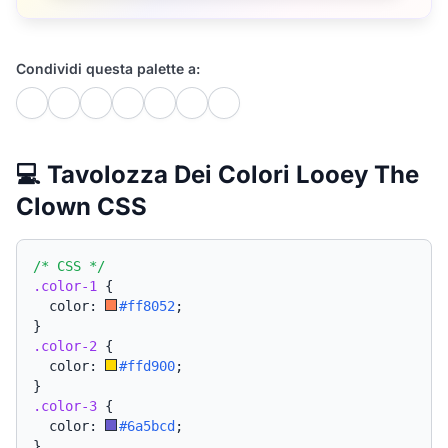
Condividi questa palette a:
💻 Tavolozza Dei Colori Looey The
Clown CSS
/* CSS */
.color-1
{
  color: 
#ff8052
;
}
.color-2
{
  color: 
#ffd900
;
}
.color-3
{
  color: 
#6a5bcd
;
}