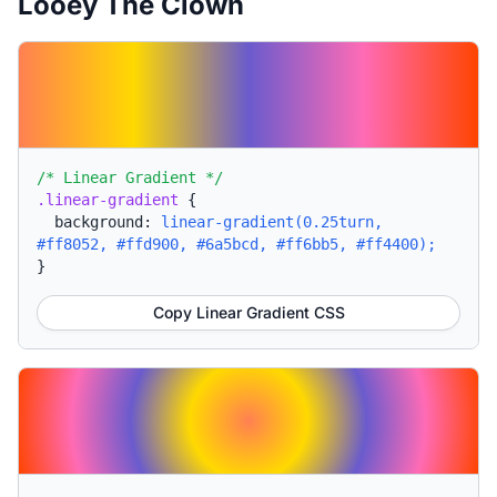
Looey The Clown
/* Linear Gradient */
.linear-gradient
{
background:
linear-gradient(0.25turn,
#ff8052, #ffd900, #6a5bcd, #ff6bb5, #ff4400);
}
Copy Linear Gradient CSS