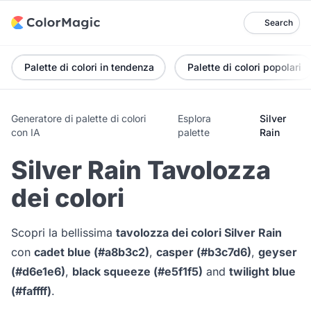
Search
Palette di colori in tendenza
Palette di colori popolari
Generatore di palette di colori
Esplora
Silver
con IA
palette
Rain
Silver Rain Tavolozza
dei colori
Scopri la bellissima
tavolozza dei colori Silver Rain
con
cadet blue (#a8b3c2)
,
casper (#b3c7d6)
,
geyser
(#d6e1e6)
,
black squeeze (#e5f1f5)
and
twilight blue
(#faffff)
.