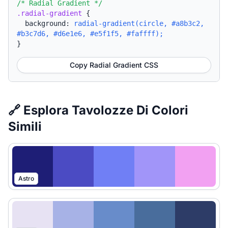
/* Radial Gradient */
.radial-gradient
{
background:
radial-gradient(circle, #a8b3c2,
#b3c7d6, #d6e1e6, #e5f1f5, #faffff);
}
Copy Radial Gradient CSS
🔗 Esplora Tavolozze Di Colori
Simili
Astro