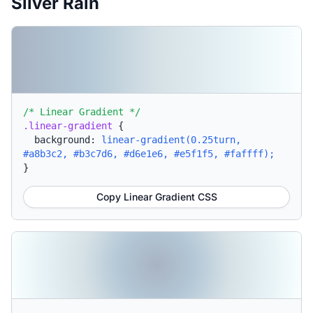
Silver Rain
/* Linear Gradient */
.linear-gradient
{
background:
linear-gradient(0.25turn,
#a8b3c2, #b3c7d6, #d6e1e6, #e5f1f5, #faffff);
}
Copy Linear Gradient CSS