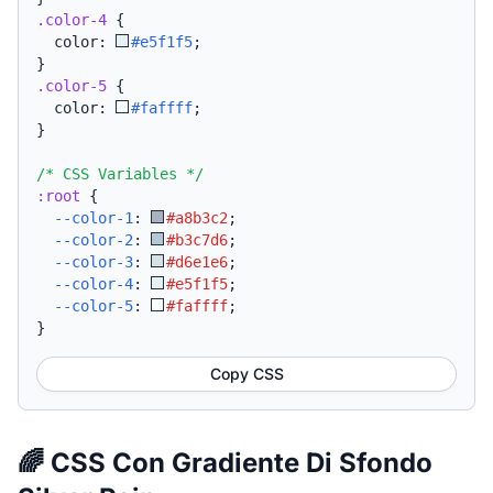
.color-4
{
  color: 
#e5f1f5
;
}
.color-5
{
  color: 
#faffff
;
}
/* CSS Variables */
:root
{
--color-1
:
#a8b3c2
;
--color-2
:
#b3c7d6
;
--color-3
:
#d6e1e6
;
--color-4
:
#e5f1f5
;
--color-5
:
#faffff
;
}
Copy CSS
🌈 CSS Con Gradiente Di Sfondo