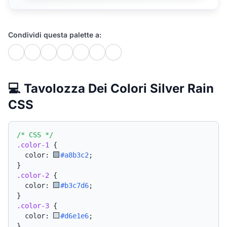
Condividi questa palette a:
💻 Tavolozza Dei Colori Silver Rain
CSS
/* CSS */
.color-1
{
  color: 
#a8b3c2
;
}
.color-2
{
  color: 
#b3c7d6
;
}
.color-3
{
  color: 
#d6e1e6
;
}