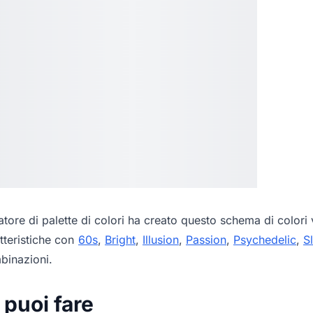
tore di palette di colori
ha creato questo schema di colori v
tteristiche con
60s
,
Bright
,
Illusion
,
Passion
,
Psychedelic
,
S
mbinazioni.
 puoi fare