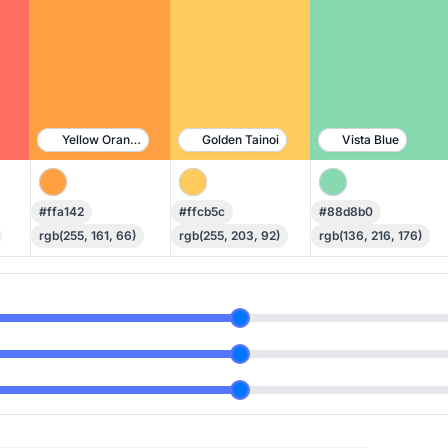
Yellow Orange
Golden Tainoi
Vista Blue
#ffa142
#ffcb5c
#88d8b0
rgb(255, 161, 66)
rgb(255, 203, 92)
rgb(136, 216, 176)