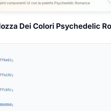
issimi componenti UI con la palette Psychedelic Romance
lozza Dei Colori Psychedelic 
ff6e61
;
ffa142
;
ffcb5c
;
88d8b0
;