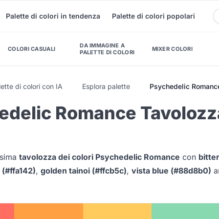
Palette di colori in tendenza
Palette di colori popolari
DA IMMAGINE A
COLORI CASUALI
MIXER COLORI
PALETTE DI COLORI
ette di colori con IA
Esplora palette
Psychedelic Romanc
edelic Romance Tavolozz
issima
tavolozza dei colori Psychedelic Romance
con
bitte
 (#ffa142)
,
golden tainoi (#ffcb5c)
,
vista blue (#88d8b0)
a