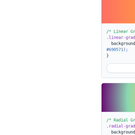
/* Linear G
.linear-gra
backgroun
#690571);
}
/* Radial G
.radial-gra
backgroun