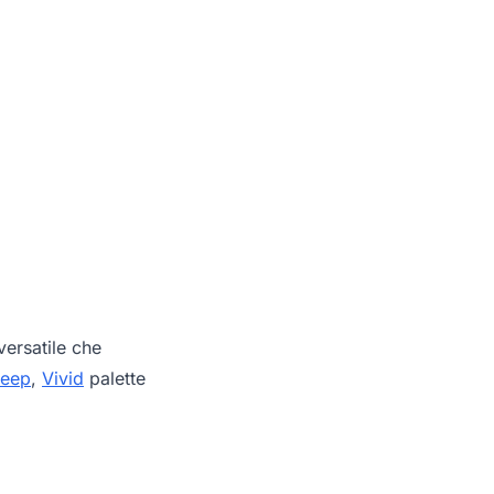
ersatile che
leep
,
Vivid
palette