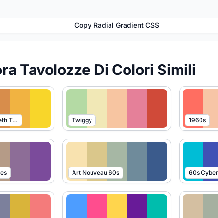
Copy Radial Gradient CSS
ra Tavolozze Di Colori Simili
Fate of the Sixtieth Tear
Twiggy
1960s
bes
Art Nouveau 60s
60s Cybe