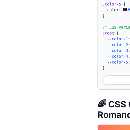
.color-5
{
  color: 
#
}
/* CSS Vari
:root
{
--color-1
--color-2
--color-3
--color-4
--color-5
}
🌈 CSS 
Roman