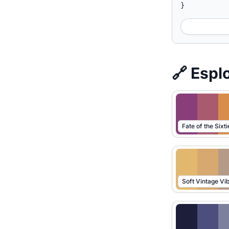
}
🔗 Esplo
Soft Vintage Vi