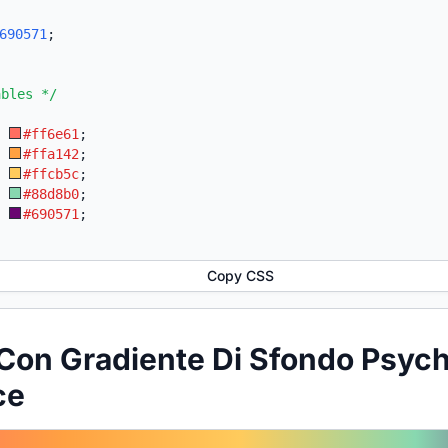
690571
;
ables */
:
#ff6e61
;
:
#ffa142
;
:
#ffcb5c
;
:
#88d8b0
;
:
#690571
;
Copy CSS
Con Gradiente Di Sfondo Psych
ce