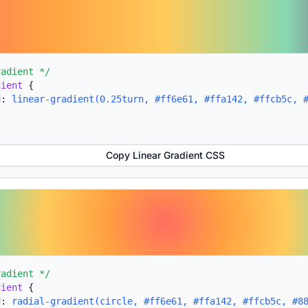
radient */
dient
{
d:
linear-gradient(0.25turn, #ff6e61, #ffa142, #ffcb5c, 
Copy Linear Gradient CSS
radient */
dient
{
d:
radial-gradient(circle, #ff6e61, #ffa142, #ffcb5c, #8