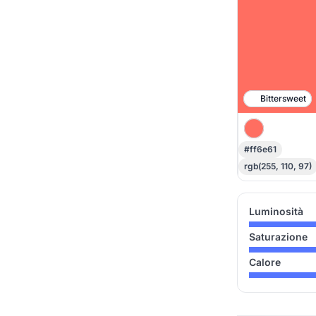
Bittersweet
#ff6e61
rgb(255, 110, 97)
Luminosità
Saturazione
Calore