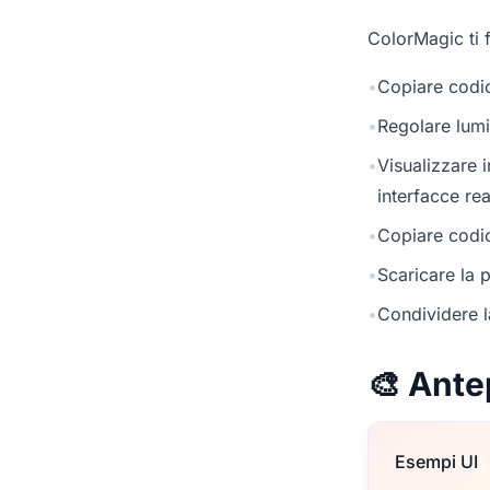
ColorMagic ti f
•
Copiare codic
•
Regolare lumi
•
Visualizzare 
interfacce rea
•
Copiare codic
•
Scaricare la p
•
Condividere l
🎨 Ante
Esempi UI