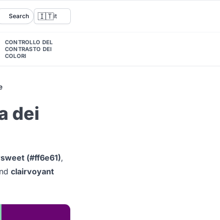
🇮🇹
Search
it
CONTROLLO DEL
CONTRASTO DEI
COLORI
e
a dei
rsweet (#ff6e61)
,
nd
clairvoyant