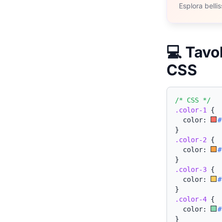
Esplora bell
💻 Tavo
CSS
/* CSS */
.color-1
{
  color: 
#
}
.color-2
{
  color: 
#
}
.color-3
{
  color: 
#
}
.color-4
{
  color: 
#
}