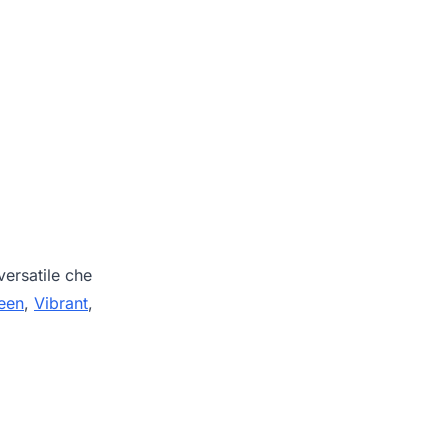
ersatile che
een
,
Vibrant
,