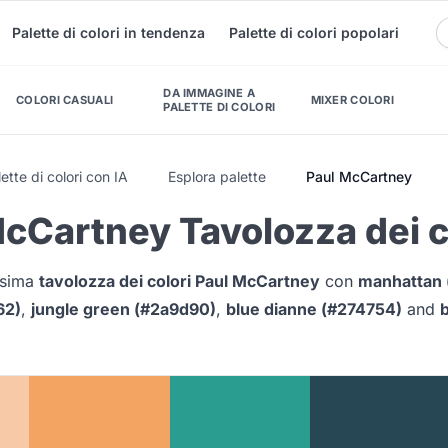
Palette di colori in tendenza
Palette di colori popolari
DA IMMAGINE A
COLORI CASUALI
MIXER COLORI
PALETTE DI COLORI
ette di colori con IA
Esplora palette
Paul McCartney
cCartney Tavolozza dei c
issima
tavolozza dei colori Paul McCartney
con
manhattan 
62)
,
jungle green (#2a9d90)
,
blue dianne (#274754)
and