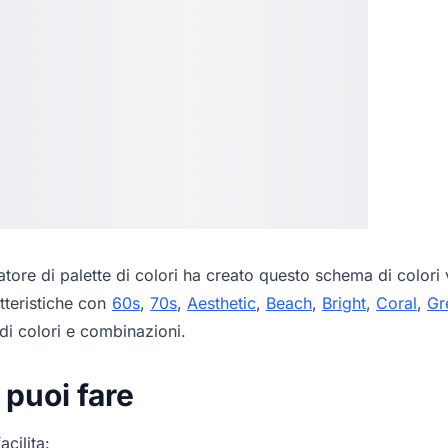
tore di palette di colori
ha creato questo schema di colori v
tteristiche con
60s
,
70s
,
Aesthetic
,
Beach
,
Bright
,
Coral
,
Gr
di colori e combinazioni.
 puoi fare
acilita: