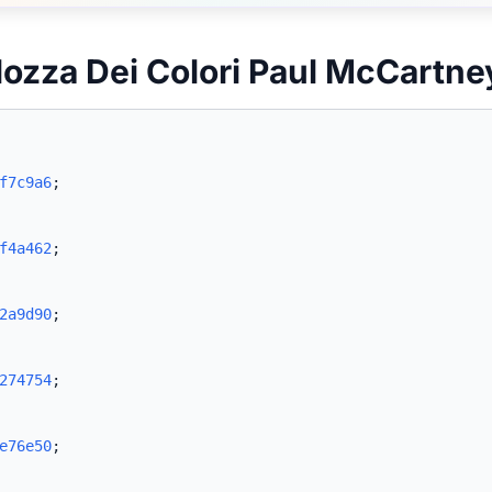
lozza Dei Colori Paul McCartn
f7c9a6
;
f4a462
;
2a9d90
;
274754
;
e76e50
;