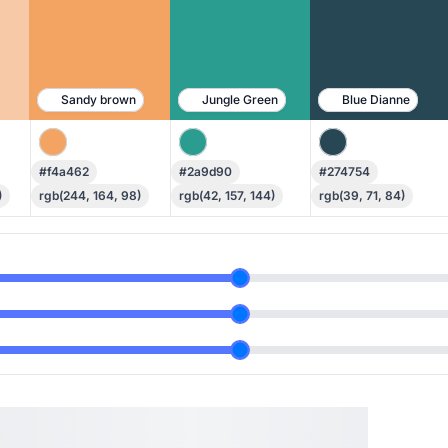
Sandy brown
Jungle Green
Blue Dianne
#f4a462
#2a9d90
#274754
)
rgb(244, 164, 98)
rgb(42, 157, 144)
rgb(39, 71, 84)