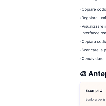
•
Copiare codic
•
Regolare lumi
•
Visualizzare 
interfacce rea
•
Copiare codic
•
Scaricare la p
•
Condividere l
🎨 Ante
Esempi UI
Esplora belli