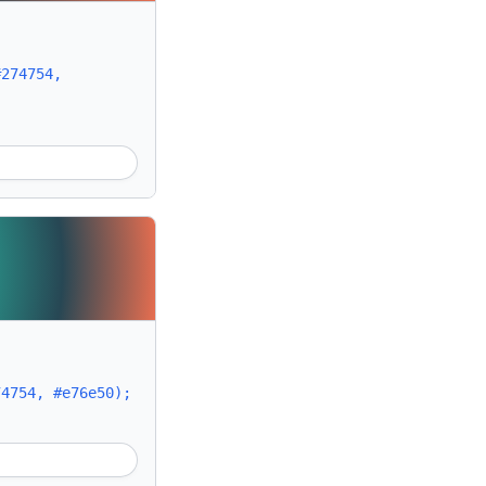
#274754,
74754, #e76e50);