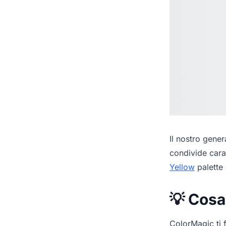
Il nostro
genera
condivide cara
Yellow
palette 
💡 Cosa
ColorMagic ti f