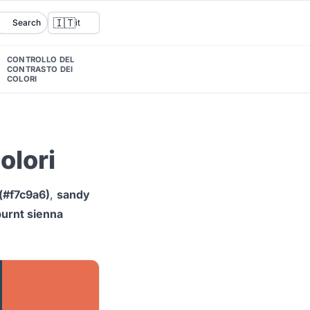
🇮🇹
Search
it
CONTROLLO DEL
CONTRASTO DEI
COLORI
olori
(#f7c9a6)
,
sandy
burnt sienna