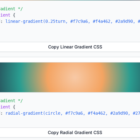
radient */
dient
{
d:
linear-gradient(0.25turn, #f7c9a6, #f4a462, #2a9d90, 
Copy Linear Gradient CSS
radient */
dient
{
d:
radial-gradient(circle, #f7c9a6, #f4a462, #2a9d90, #2
Copy Radial Gradient CSS