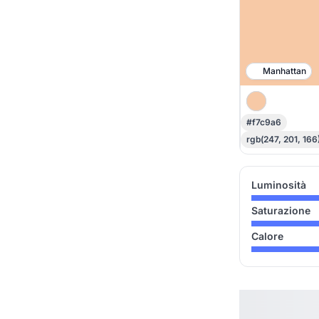
Manhattan
#f7c9a6
rgb(247, 201, 166
Luminosità
Saturazione
Calore