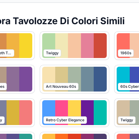
ra Tavolozze Di Colori Simili
Fate of the Sixtieth Tear
Twiggy
1960s
bes
Art Nouveau 60s
60s Cybe
ey
Retro Cyber Elegance
Twiggy