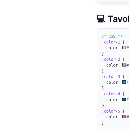
💻 Tavo
/* CSS */
.color-1
{
  color: 
#
}
.color-2
{
  color: 
#
}
.color-3
{
  color: 
#
}
.color-4
{
  color: 
#
}
.color-5
{
  color: 
#
}