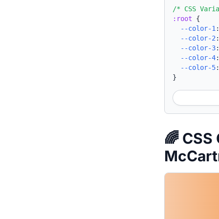
/* CSS Vari
:root
{
--color-1
--color-2
--color-3
--color-4
--color-5
}
🌈 CSS 
McCart