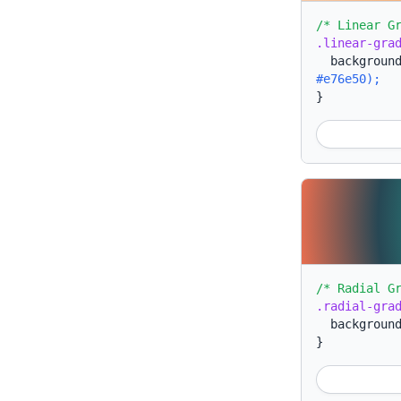
/* Linear G
.linear-gra
backgroun
#e76e50);
}
/* Radial G
.radial-gra
backgroun
}