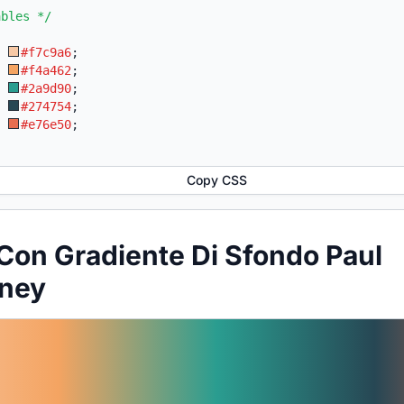
ables */
:
#f7c9a6
;
:
#f4a462
;
:
#2a9d90
;
:
#274754
;
:
#e76e50
;
Copy CSS
Con Gradiente Di Sfondo Paul
ney