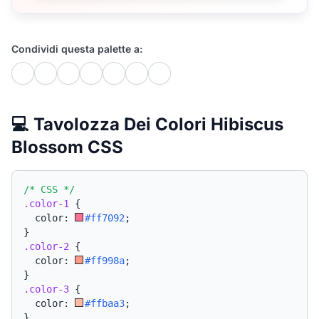
Condividi questa palette a:
💻 Tavolozza Dei Colori Hibiscus
Blossom CSS
/* CSS */
.color-1
{
  color: 
#ff7092
;
}
.color-2
{
  color: 
#ff998a
;
}
.color-3
{
  color: 
#ffbaa3
;
}