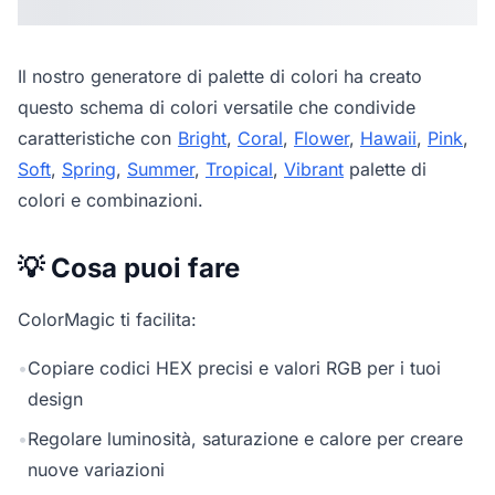
Il nostro
generatore di palette di colori
ha creato
questo schema di colori versatile che condivide
caratteristiche con
Bright
,
Coral
,
Flower
,
Hawaii
,
Pink
,
Soft
,
Spring
,
Summer
,
Tropical
,
Vibrant
palette di
colori e combinazioni.
💡 Cosa puoi fare
ColorMagic ti facilita:
•
Copiare codici HEX precisi e valori RGB per i tuoi
design
•
Regolare luminosità, saturazione e calore per creare
nuove variazioni