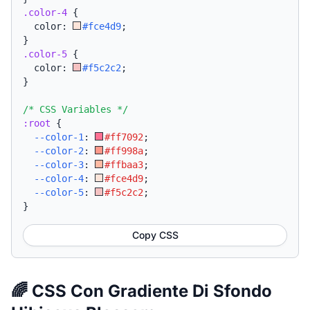
.color-4
{
  color: 
#fce4d9
;
}
.color-5
{
  color: 
#f5c2c2
;
}
/* CSS Variables */
:root
{
--color-1
:
#ff7092
;
--color-2
:
#ff998a
;
--color-3
:
#ffbaa3
;
--color-4
:
#fce4d9
;
--color-5
:
#f5c2c2
;
}
Copy CSS
🌈 CSS Con Gradiente Di Sfondo