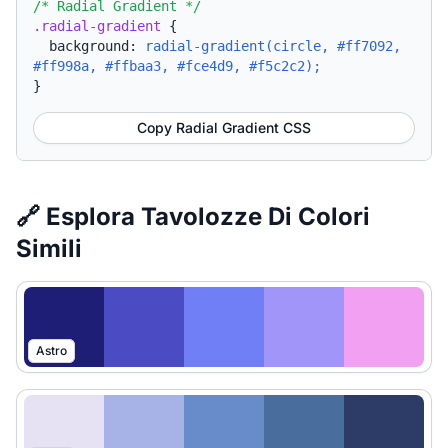
/* Radial Gradient */
.radial-gradient
{
background:
radial-gradient(circle, #ff7092,
#ff998a, #ffbaa3, #fce4d9, #f5c2c2);
}
Copy Radial Gradient CSS
🔗 Esplora Tavolozze Di Colori
Simili
Astro