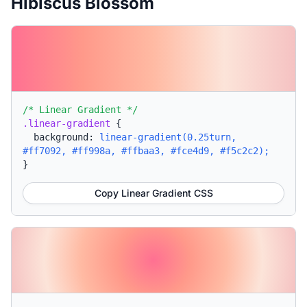
Hibiscus Blossom
/* Linear Gradient */
.linear-gradient
{
background:
linear-gradient(0.25turn,
#ff7092, #ff998a, #ffbaa3, #fce4d9, #f5c2c2);
}
Copy Linear Gradient CSS