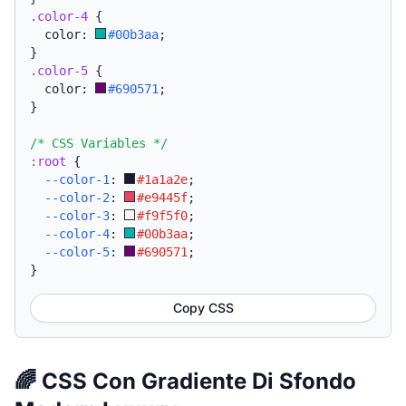
.color-4
{
  color: 
#00b3aa
;
}
.color-5
{
  color: 
#690571
;
}
/* CSS Variables */
:root
{
--color-1
:
#1a1a2e
;
--color-2
:
#e9445f
;
--color-3
:
#f9f5f0
;
--color-4
:
#00b3aa
;
--color-5
:
#690571
;
}
Copy CSS
🌈 CSS Con Gradiente Di Sfondo