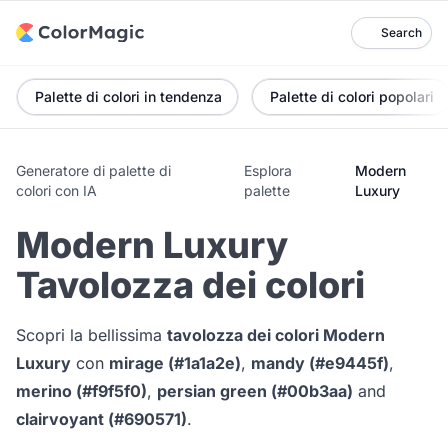
Search
Palette di colori in tendenza
Palette di colori popolari
Generatore di palette di
Esplora
Modern
colori con IA
palette
Luxury
Modern Luxury
Tavolozza dei colori
Scopri la bellissima
tavolozza dei colori Modern
Luxury
con
mirage (#1a1a2e)
,
mandy (#e9445f)
,
merino (#f9f5f0)
,
persian green (#00b3aa)
and
clairvoyant (#690571)
.