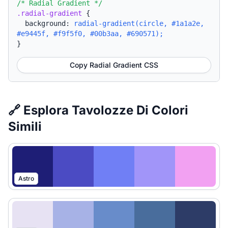
/* Radial Gradient */
.radial-gradient
{
background:
radial-gradient(circle, #1a1a2e,
#e9445f, #f9f5f0, #00b3aa, #690571);
}
Copy Radial Gradient CSS
🔗 Esplora Tavolozze Di Colori
Simili
Astro