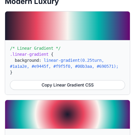
Modern Luxury
/* Linear Gradient */
.linear-gradient
{
background:
linear-gradient(0.25turn,
#1a1a2e, #e9445f, #f9f5f0, #00b3aa, #690571);
}
Copy Linear Gradient CSS