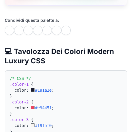
Condividi questa palette a:
💻 Tavolozza Dei Colori Modern
Luxury CSS
/* CSS */
.color-1
{
  color: 
#1a1a2e
;
}
.color-2
{
  color: 
#e9445f
;
}
.color-3
{
  color: 
#f9f5f0
;
}