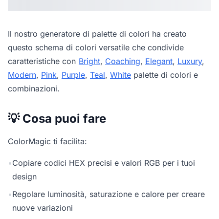
Il nostro
generatore di palette di colori
ha creato
questo schema di colori versatile che condivide
caratteristiche con
Bright
,
Coaching
,
Elegant
,
Luxury
,
Modern
,
Pink
,
Purple
,
Teal
,
White
palette di colori e
combinazioni.
💡 Cosa puoi fare
ColorMagic ti facilita:
•
Copiare codici HEX precisi e valori RGB per i tuoi
design
•
Regolare luminosità, saturazione e calore per creare
nuove variazioni