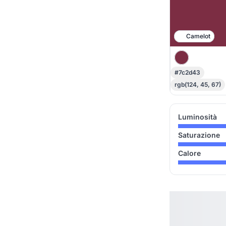
Camelot
#7c2d43
rgb(124, 45, 67)
Luminosità
Saturazione
Calore