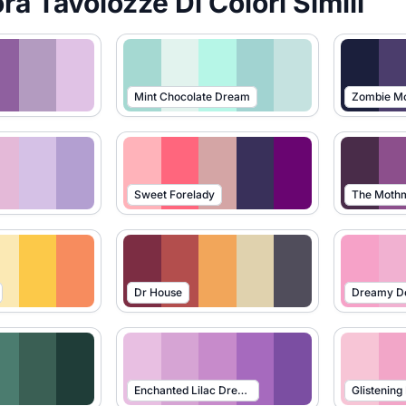
ra Tavolozze Di Colori Simili
Mint Chocolate Dream
Zombie M
Sweet Forelady
The Moth
Dr House
Dreamy De
Enchanted Lilac Dreams
Glistening