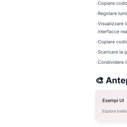
•
Copiare codic
•
Regolare lumi
•
Visualizzare 
interfacce rea
•
Copiare codic
•
Scaricare la p
•
Condividere l
🎨 Ante
Esempi UI
Esplora belli