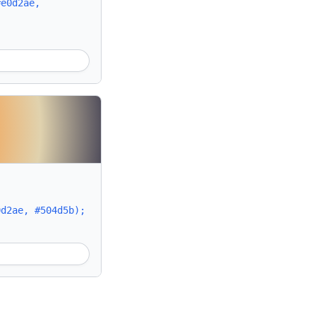
#e0d2ae,
0d2ae, #504d5b);