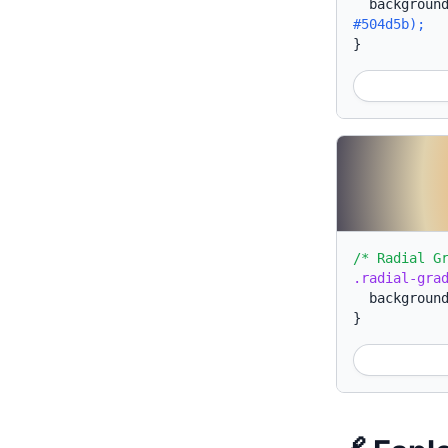
backgroun
#504d5b);
}
/* Radial G
.radial-gra
backgroun
}