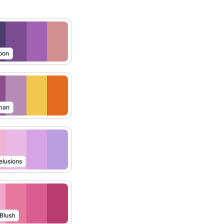
oon
man
lusions
 Blush