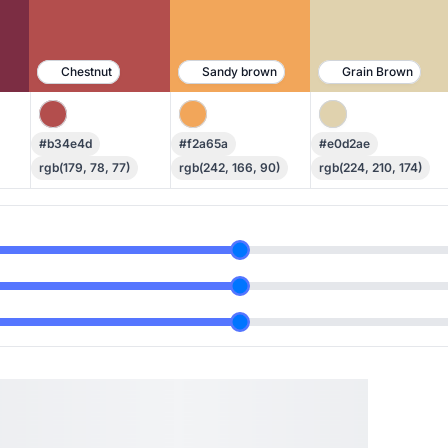
Chestnut
Sandy brown
Grain Brown
#b34e4d
#f2a65a
#e0d2ae
rgb(179, 78, 77)
rgb(242, 166, 90)
rgb(224, 210, 174)