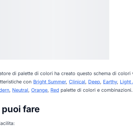
tore di palette di colori
ha creato questo schema di colori v
tteristiche con
Bright Summer
,
Clinical
,
Deep
,
Earthy
,
Light
dern
,
Neutral
,
Orange
,
Red
palette di colori e combinazioni.
 puoi fare
acilita: