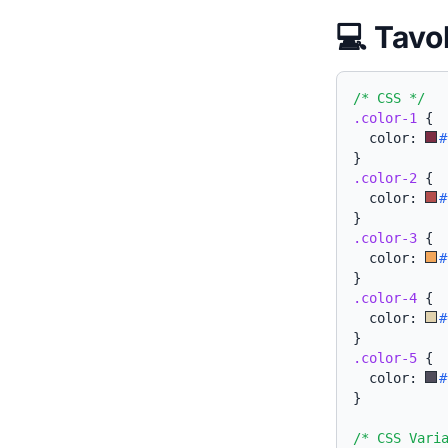
💻 Tavo
/* CSS */
.color-1
{
  color: 
#
}
.color-2
{
  color: 
#
}
.color-3
{
  color: 
#
}
.color-4
{
  color: 
#
}
.color-5
{
  color: 
#
}
/* CSS Vari