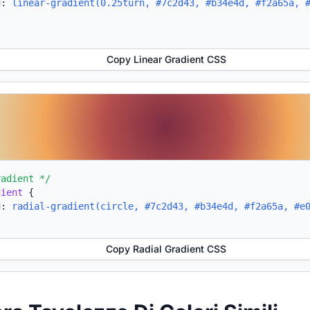
d:
linear-gradient(0.25turn, #7c2d43, #b34e4d, #f2a65a, 
Copy Linear Gradient CSS
radient */
dient
{
d:
radial-gradient(circle, #7c2d43, #b34e4d, #f2a65a, #e
Copy Radial Gradient CSS