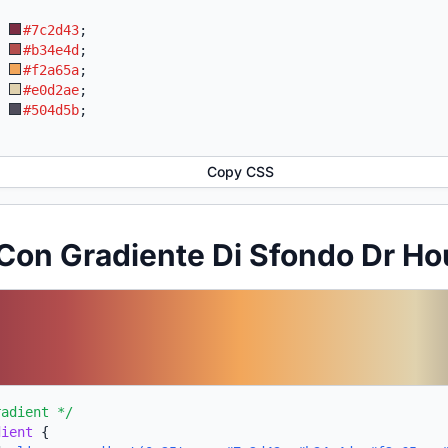
:
#7c2d43
;
:
#b34e4d
;
:
#f2a65a
;
:
#e0d2ae
;
:
#504d5b
;
Copy CSS
Con Gradiente Di Sfondo Dr H
radient */
dient
{