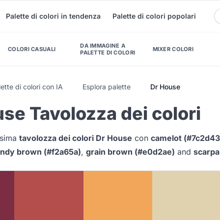
Palette di colori in tendenza
Palette di colori popolari
DA IMMAGINE A
COLORI CASUALI
MIXER COLORI
PALETTE DI COLORI
ette di colori con IA
Esplora palette
Dr House
se Tavolozza dei colori
issima
tavolozza dei colori Dr House
con
camelot (#7c2d43
ndy brown (#f2a65a)
,
grain brown (#e0d2ae)
and
scarpa