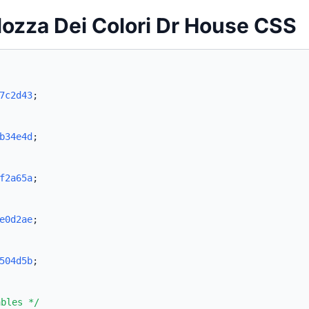
lozza Dei Colori Dr House CSS
7c2d43
;
b34e4d
;
f2a65a
;
e0d2ae
;
504d5b
;
ables */