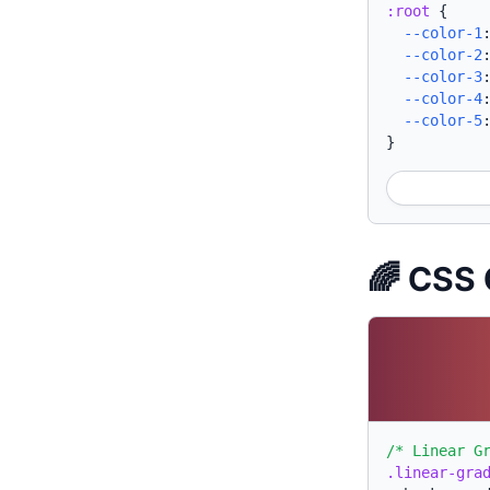
:root
{
--color-1
--color-2
--color-3
--color-4
--color-5
}
🌈 CSS 
/* Linear G
.linear-gra