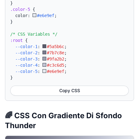
}
.color-5
{
  color: 
#e6e9ef
;
}
/* CSS Variables */
:root
{
--color-1
:
#5a5b6c
;
--color-2
:
#7b7c8e
;
--color-3
:
#9fa2b2
;
--color-4
:
#c3c6d5
;
--color-5
:
#e6e9ef
;
}
Copy CSS
🌈 CSS Con Gradiente Di Sfondo
Thunder