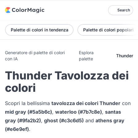
Search
Palette di colori in tendenza
Palette di colori popolari
Generatore di palette di colori
Esplora
Thunder
con IA
palette
Thunder Tavolozza dei
colori
Scopri la bellissima
tavolozza dei colori Thunder
con
mid gray (#5a5b6c)
,
waterloo (#7b7c8e)
,
santas
gray (#9fa2b2)
,
ghost (#c3c6d5)
and
athens gray
(#e6e9ef)
.