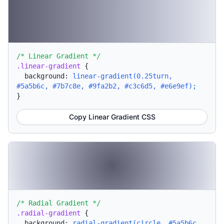
/* Linear Gradient */
.linear-gradient
{
background:
linear-gradient(0.25turn,
#5a5b6c, #7b7c8e, #9fa2b2, #c3c6d5, #e6e9ef);
}
Copy Linear Gradient CSS
/* Radial Gradient */
.radial-gradient
{
background:
radial-gradient(circle, #5a5b6c,