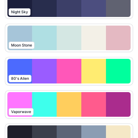
Night Sky
Moon Stone
80's Alien
Vaporwave