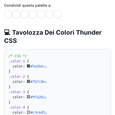
Condividi questa palette a:
💻 Tavolozza Dei Colori Thunder
CSS
/* CSS */
.color-1
{
  color: 
#5a5b6c
;
}
.color-2
{
  color: 
#7b7c8e
;
}
.color-3
{
  color: 
#9fa2b2
;
}
.color-4
{
  color: 
#c3c6d5
;