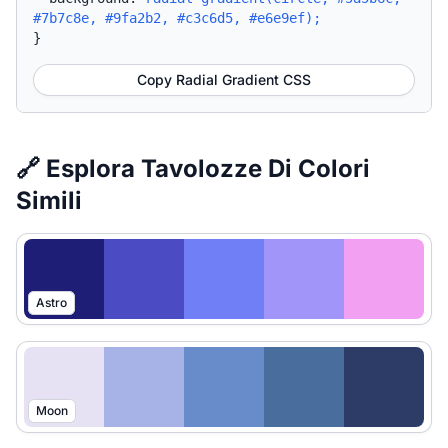
#7b7c8e, #9fa2b2, #c3c6d5, #e6e9ef);
}
Copy Radial Gradient CSS
🔗 Esplora Tavolozze Di Colori
Simili
Astro
Moon