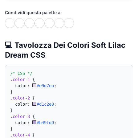
Condividi questa palette a:
💻 Tavolozza Dei Colori Soft Lilac
Dream CSS
/* CSS */
.color-1
{
  color: 
#e9d7ea
;
}
.color-2
{
  color: 
#d1c2e0
;
}
.color-3
{
  color: 
#b49fd0
;
}
.color-4
{