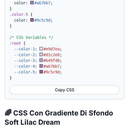
  color: 
#a67bb7
;
}
.color-5
{
  color: 
#9c5c9d
;
}
/* CSS Variables */
:root
{
--color-1
:
#e9d7ea
;
--color-2
:
#d1c2e0
;
--color-3
:
#b49fd0
;
--color-4
:
#a67bb7
;
--color-5
:
#9c5c9d
;
}
Copy CSS
🌈 CSS Con Gradiente Di Sfondo
Soft Lilac Dream