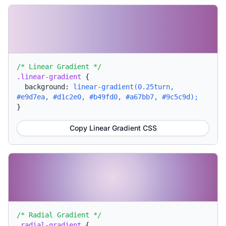
/* Linear Gradient */
.linear-gradient
{
background:
linear-gradient(0.25turn,
#e9d7ea, #d1c2e0, #b49fd0, #a67bb7, #9c5c9d);
}
Copy Linear Gradient CSS
/* Radial Gradient */
.radial-gradient
{