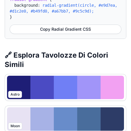
background:
radial-gradient(circle, #e9d7ea,
#d1c2e0, #b49fd0, #a67bb7, #9c5c9d);
}
Copy Radial Gradient CSS
🔗 Esplora Tavolozze Di Colori
Simili
Astro
Moon