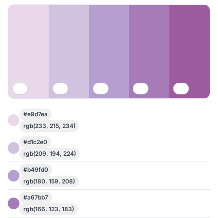
#e9d7ea
rgb(233, 215, 234)
#d1c2e0
rgb(209, 194, 224)
#b49fd0
rgb(180, 159, 208)
#a67bb7
rgb(166, 123, 183)