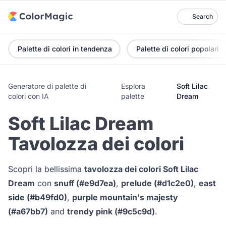
Search
Palette di colori in tendenza
Palette di colori popolari
Generatore di palette di
Esplora
Soft Lilac
colori con IA
palette
Dream
Soft Lilac Dream
Tavolozza dei colori
Scopri la bellissima
tavolozza dei colori Soft Lilac
Dream
con
snuff (#e9d7ea)
,
prelude (#d1c2e0)
,
east
side (#b49fd0)
,
purple mountain's majesty
(#a67bb7)
and
trendy pink (#9c5c9d)
.