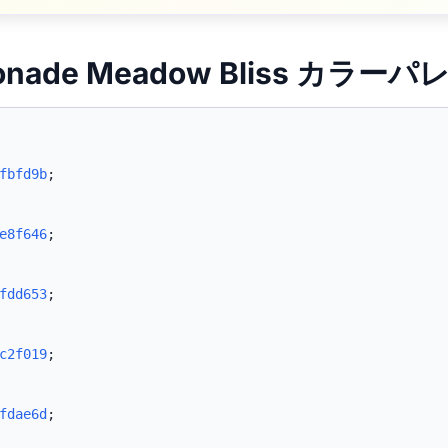
monade Meadow Bliss カラーパ
fbfd9b
;
e8f646
;
fdd653
;
c2f019
;
fdae6d
;