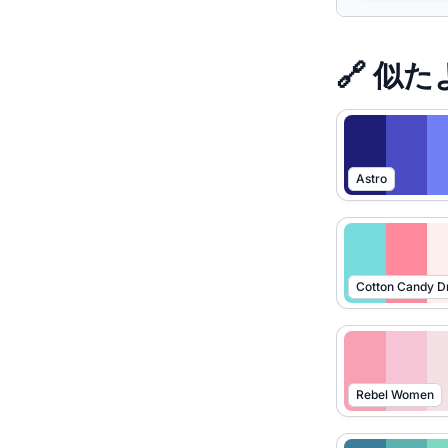
🔗 似
Astro
Cotton Candy 
Rebel Women