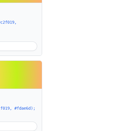
#c2f019,
2f019, #fdae6d);