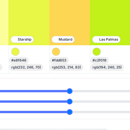
Starship
Mustard
Las Palmas
#e8f646
#fdd653
#c2f019
rgb(232, 246, 70)
rgb(253, 214, 83)
rgb(194, 240, 25)