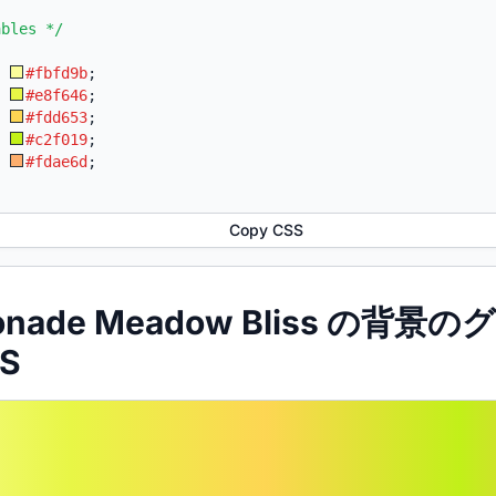
ables */
:
#fbfd9b
;
:
#e8f646
;
:
#fdd653
;
:
#c2f019
;
:
#fdae6d
;
Copy CSS
monade Meadow Bliss の背
S