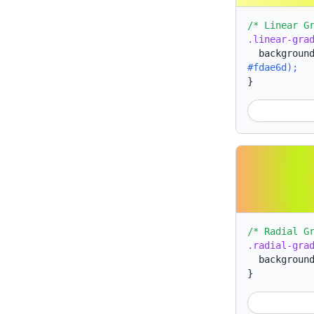
/* Linear G
.linear-gra
backgroun
#fdae6d);
}
/* Radial G
.radial-gra
backgroun
}