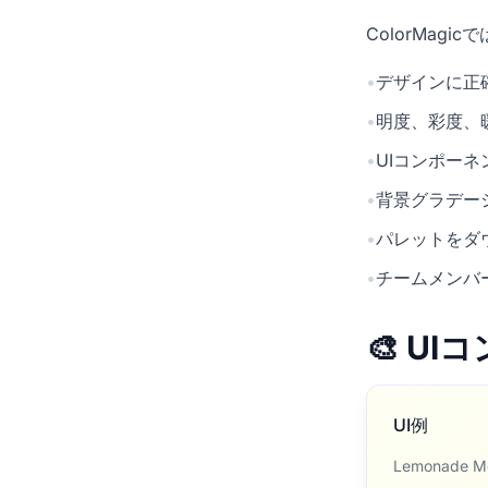
ColorMag
•
デザインに正確
•
明度、彩度、
•
UIコンポー
•
背景グラデー
•
パレットをダ
•
チームメンバ
🎨 U
UI例
Lemonade