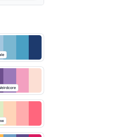
ale
eirdcore
ow