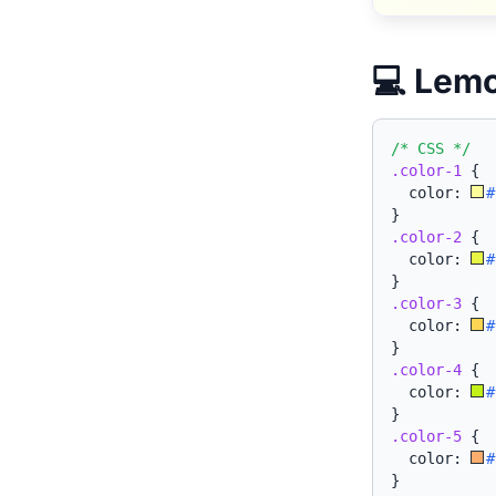
💻 Le
/* CSS */
.color-1
{
  color: 
#
}
.color-2
{
  color: 
#
}
.color-3
{
  color: 
#
}
.color-4
{
  color: 
#
}
.color-5
{
  color: 
#
}