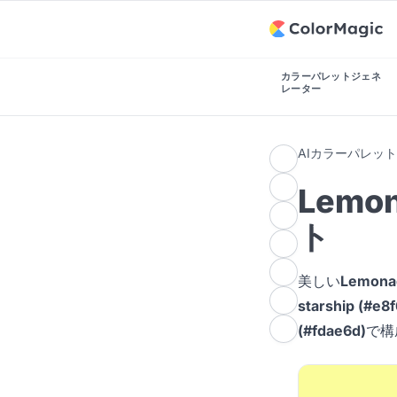
カラーパレットジェネ
レーター
AIカラーパレッ
Lemo
ト
美しい
Lemon
starship (#e8
(#fdae6d)
で構