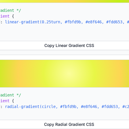
radient */
dient
{
d:
linear-gradient(0.25turn, #fbfd9b, #e8f646, #fdd653, 
Copy Linear Gradient CSS
radient */
dient
{
d:
radial-gradient(circle, #fbfd9b, #e8f646, #fdd653, #c
Copy Radial Gradient CSS