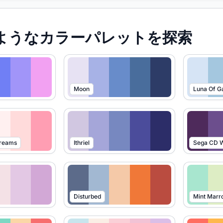
たようなカラーパレットを探索
Moon
Luna Of G
Dreams
Ithriel
Sega CD W
Disturbed
Mint Marr