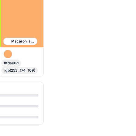
Macaroni and Cheese
#fdae6d
rgb(253, 174, 109)