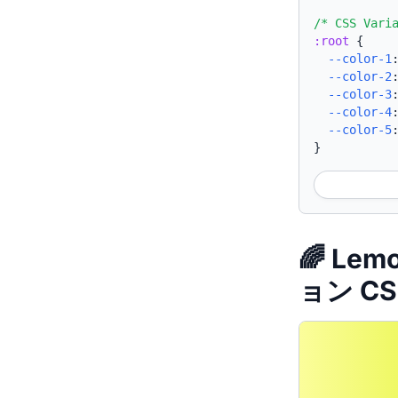
/* CSS Vari
:root
{
--color-1
--color-2
--color-3
--color-4
--color-5
}
🌈 Le
ョン CS