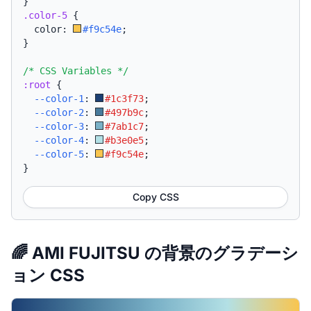
}
.color-5
{
  color: 
#f9c54e
;
}
/* CSS Variables */
:root
{
--color-1
:
#1c3f73
;
--color-2
:
#497b9c
;
--color-3
:
#7ab1c7
;
--color-4
:
#b3e0e5
;
--color-5
:
#f9c54e
;
}
Copy CSS
🌈 AMI FUJITSU の背景のグラデーシ
ョン CSS