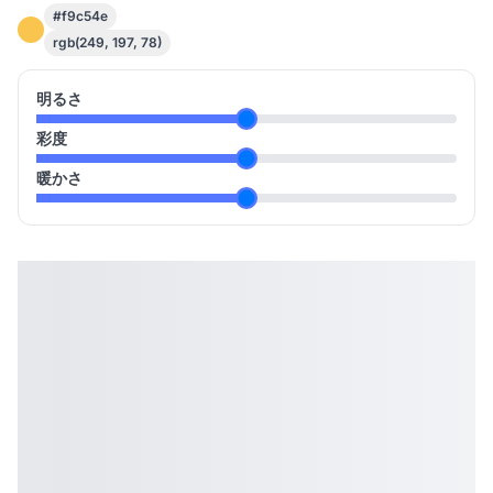
#f9c54e
rgb(249, 197, 78)
明るさ
彩度
暖かさ