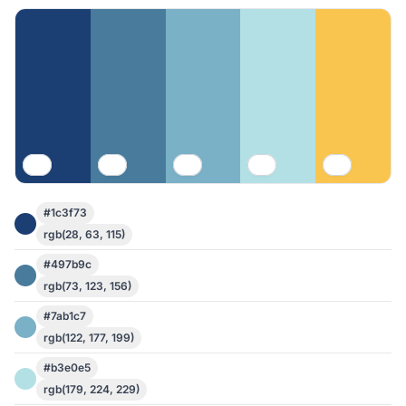
#1c3f73
rgb(28, 63, 115)
#497b9c
rgb(73, 123, 156)
#7ab1c7
rgb(122, 177, 199)
#b3e0e5
rgb(179, 224, 229)