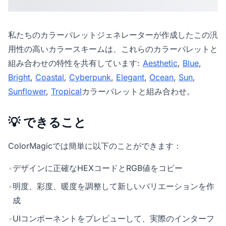
私たちの
カラーパレットジェネレーター
が作成したこの汎
用性の高いカラースキームは、これらのカラーパレットと
組み合わせの特性を共有しています:
Aesthetic
,
Blue
,
Bright
,
Coastal
,
Cyberpunk
,
Elegant
,
Ocean
,
Sun
,
Sunflower
,
Tropical
カラーパレットと組み合わせ。
💡 できること
ColorMagicでは簡単に以下のことができます：
•
デザインに正確なHEXコードとRGB値をコピー
•
明度、彩度、暖度を調整して新しいバリエーションを作
成
•
UIコンポーネントをプレビューして、実際のインターフ