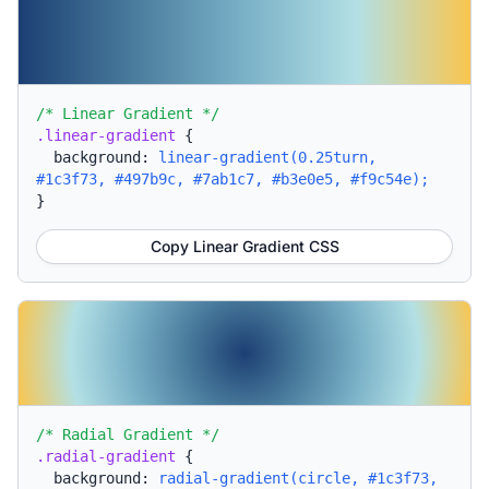
/* Linear Gradient */
.linear-gradient
{
background:
linear-gradient(0.25turn,
#1c3f73, #497b9c, #7ab1c7, #b3e0e5, #f9c54e);
}
Copy Linear Gradient CSS
/* Radial Gradient */
.radial-gradient
{
background:
radial-gradient(circle, #1c3f73,