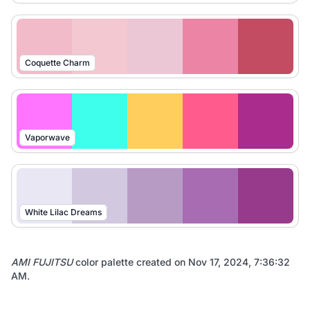
Coquette Charm
Vaporwave
White Lilac Dreams
AMI FUJITSU
color palette created on
Nov 17, 2024, 7:36:32
AM
.