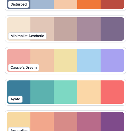
Disturbed
Minimalist Aesthetic
Cassie's Dream
Ayato
Amarallys