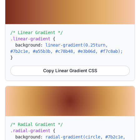
/* Linear Gradient */
.linear-gradient
{
background:
linear-gradient(0.25turn,
#7b2c1e, #a55b3b, #c78b48, #e3b06d, #f7c8ab);
}
Copy Linear Gradient CSS
/* Radial Gradient */
.radial-gradient
{
background:
radial-gradient(circle, #7b2c1e,