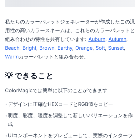
私たちの
カラーパレットジェネレーター
が作成したこの汎
用性の高いカラースキームは、これらのカラーパレットと
組み合わせの特性を共有しています:
Auburn
,
Autumn
,
Beach
,
Bright
,
Brown
,
Earthy
,
Orange
,
Soft
,
Sunset
,
Warm
カラーパレットと組み合わせ。
💡 できること
ColorMagicでは簡単に以下のことができます：
•
デザインに正確なHEXコードとRGB値をコピー
•
明度、彩度、暖度を調整して新しいバリエーションを作
成
•
UIコンポーネントをプレビューして、実際のインターフ