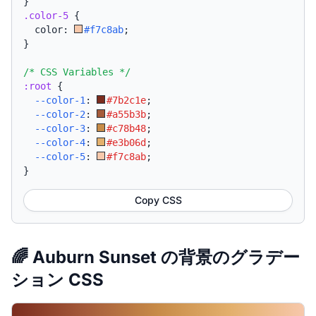
}
.color-5
{
  color: 
#f7c8ab
;
}
/* CSS Variables */
:root
{
--color-1
:
#7b2c1e
;
--color-2
:
#a55b3b
;
--color-3
:
#c78b48
;
--color-4
:
#e3b06d
;
--color-5
:
#f7c8ab
;
}
Copy CSS
🌈 Auburn Sunset の背景のグラデー
ション CSS