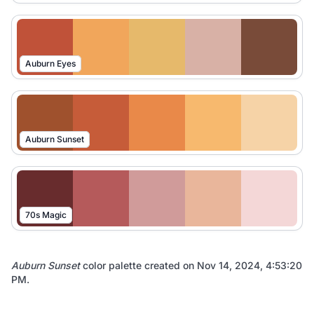
Auburn Eyes
Auburn Sunset
70s Magic
Auburn Sunset
color palette created on
Nov 14, 2024, 4:53:20
PM
.