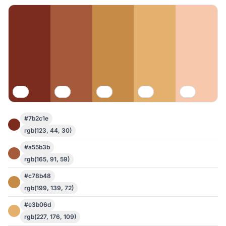
#7b2c1e
rgb(123, 44, 30)
#a55b3b
rgb(165, 91, 59)
#c78b48
rgb(199, 139, 72)
#e3b06d
rgb(227, 176, 109)