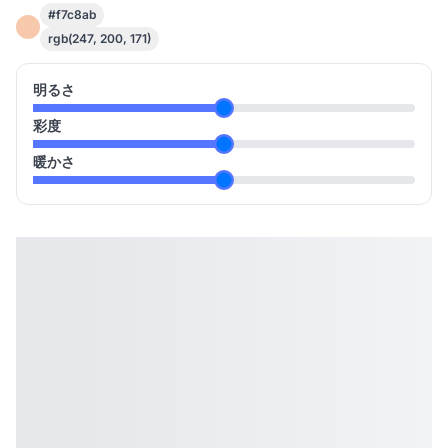
#f7c8ab
rgb(247, 200, 171)
明るさ
彩度
暖かさ