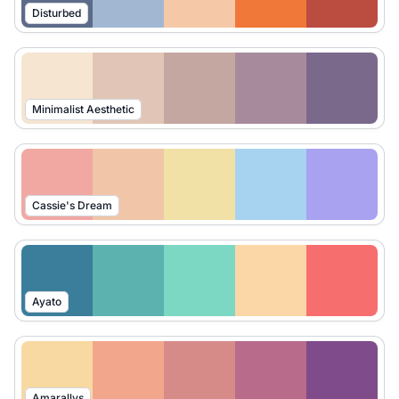
Disturbed
Minimalist Aesthetic
Cassie's Dream
Ayato
Amarallys