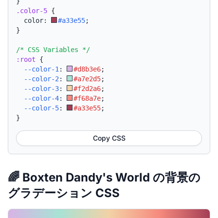
}
.color-5
{
  color: 
#a33e55
;
}
/* CSS Variables */
:root
{
--color-1
:
#d8b3e6
;
--color-2
:
#a7e2d5
;
--color-3
:
#f2d2a6
;
--color-4
:
#f68a7e
;
--color-5
:
#a33e55
;
}
Copy CSS
🌈 Boxten Dandy's World の背景の
グラデーション CSS