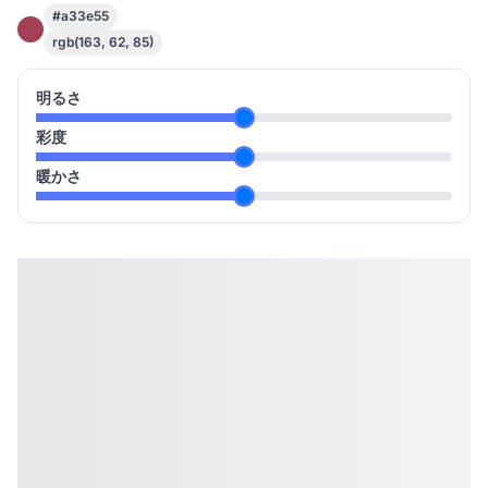
#a33e55
rgb(163, 62, 85)
明るさ
彩度
暖かさ