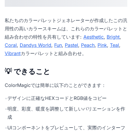
私たちの
カラーパレットジェネレーター
が作成したこの汎
用性の高いカラースキームは、これらのカラーパレットと
組み合わせの特性を共有しています:
Aesthetic
,
Bright
,
Coral
,
Dandys World
,
Fun
,
Pastel
,
Peach
,
Pink
,
Teal
,
Vibrant
カラーパレットと組み合わせ。
💡 できること
ColorMagicでは簡単に以下のことができます：
•
デザインに正確なHEXコードとRGB値をコピー
•
明度、彩度、暖度を調整して新しいバリエーションを作
成
•
UIコンポーネントをプレビューして、実際のインターフ