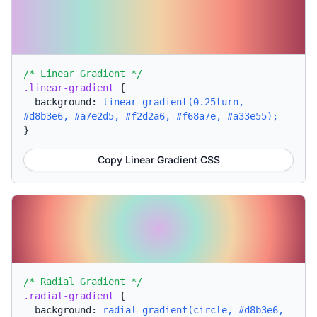
/* Linear Gradient */
.linear-gradient
{
background:
linear-gradient(0.25turn,
#d8b3e6, #a7e2d5, #f2d2a6, #f68a7e, #a33e55);
}
Copy Linear Gradient CSS
/* Radial Gradient */
.radial-gradient
{
background:
radial-gradient(circle, #d8b3e6,