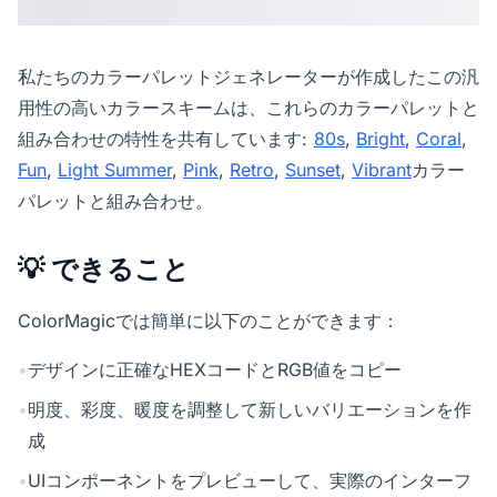
私たちの
カラーパレットジェネレーター
が作成したこの汎
用性の高いカラースキームは、これらのカラーパレットと
組み合わせの特性を共有しています:
80s
,
Bright
,
Coral
,
Fun
,
Light Summer
,
Pink
,
Retro
,
Sunset
,
Vibrant
カラー
パレットと組み合わせ。
💡 できること
ColorMagicでは簡単に以下のことができます：
•
デザインに正確なHEXコードとRGB値をコピー
•
明度、彩度、暖度を調整して新しいバリエーションを作
成
•
UIコンポーネントをプレビューして、実際のインターフ