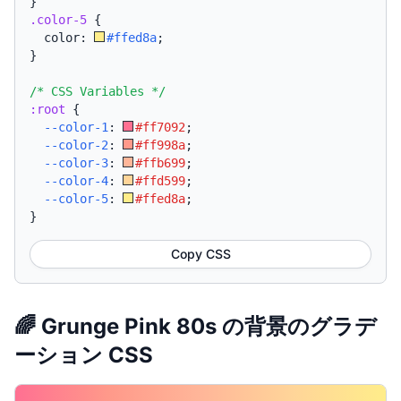
}
.color-5
{
  color: 
#ffed8a
;
}
/* CSS Variables */
:root
{
--color-1
:
#ff7092
;
--color-2
:
#ff998a
;
--color-3
:
#ffb699
;
--color-4
:
#ffd599
;
--color-5
:
#ffed8a
;
}
Copy CSS
🌈 Grunge Pink 80s の背景のグラデ
ーション CSS