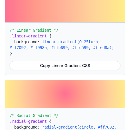
/* Linear Gradient */
.linear-gradient
{
background:
linear-gradient(0.25turn,
#ff7092, #ff998a, #ffb699, #ffd599, #ffed8a);
}
Copy Linear Gradient CSS
/* Radial Gradient */
.radial-gradient
{
background:
radial-gradient(circle, #ff7092,