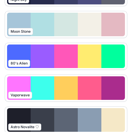
Moon Stone
80's Alien
Vaporwave
Astro Novalite ♡