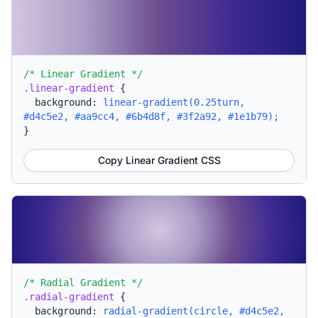
/* Linear Gradient */
.linear-gradient
{
background:
linear-gradient(0.25turn,
#d4c5e2, #aa9cc4, #6b4d8f, #3f2a92, #1e1b79);
}
Copy Linear Gradient CSS
/* Radial Gradient */
.radial-gradient
{
background:
radial-gradient(circle, #d4c5e2,