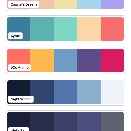
Cassie's Dream
Ayato
90s Anime
Night Winter
Night Sky