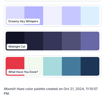
Dreamy Sky Whispers
Midnight Cat
What Have You Done?
Moonlit Hues
color palette created on
Oct 21, 2024, 11:10:57
PM
.