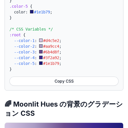
}
.color-5
{
  color: 
#1e1b79
;
}
/* CSS Variables */
:root
{
--color-1
:
#d4c5e2
;
--color-2
:
#aa9cc4
;
--color-3
:
#6b4d8f
;
--color-4
:
#3f2a92
;
--color-5
:
#1e1b79
;
}
Copy CSS
🌈 Moonlit Hues の背景のグラデーシ
ョン CSS