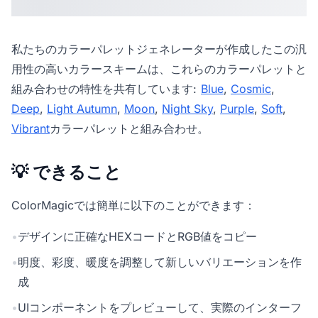
私たちの
カラーパレットジェネレーター
が作成したこの汎
用性の高いカラースキームは、これらのカラーパレットと
組み合わせの特性を共有しています:
Blue
,
Cosmic
,
Deep
,
Light Autumn
,
Moon
,
Night Sky
,
Purple
,
Soft
,
Vibrant
カラーパレットと組み合わせ。
💡 できること
ColorMagicでは簡単に以下のことができます：
•
デザインに正確なHEXコードとRGB値をコピー
•
明度、彩度、暖度を調整して新しいバリエーションを作
成
•
UIコンポーネントをプレビューして、実際のインターフ