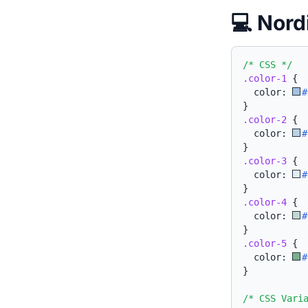
💻 No
/* CSS */
.color-1
{
  color: 
#
}
.color-2
{
  color: 
#
}
.color-3
{
  color: 
#
}
.color-4
{
  color: 
#
}
.color-5
{
  color: 
#
}
/* CSS Vari