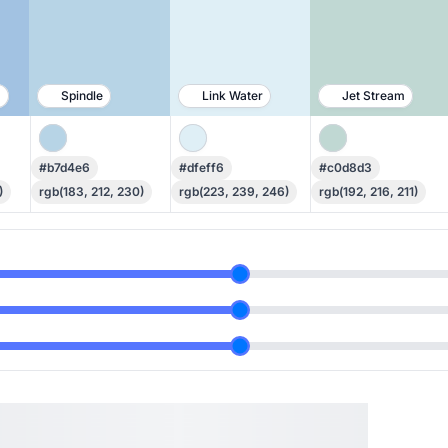
e
Spindle
Link Water
Jet Stream
#b7d4e6
#dfeff6
#c0d8d3
)
rgb(183, 212, 230)
rgb(223, 239, 246)
rgb(192, 216, 211)