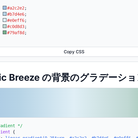
:
#a2c2e2
;
:
#b7d4e6
;
:
#e0eff6
;
:
#c0d8d3
;
:
#79af8d
;
Copy CSS
rdic Breeze の背景のグラデーショ
radient */
dient
{