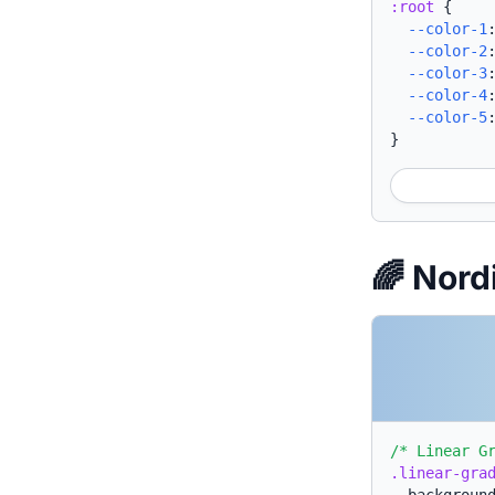
:root
{
--color-1
--color-2
--color-3
--color-4
--color-5
}
🌈 No
/* Linear G
.linear-gra