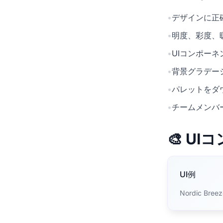
•
デザインに正確
•
明度、彩度、
•
UIコンポー
•
背景グラデー
•
パレットをダ
•
チームメンバ
🎨 U
UI例
Nordic 