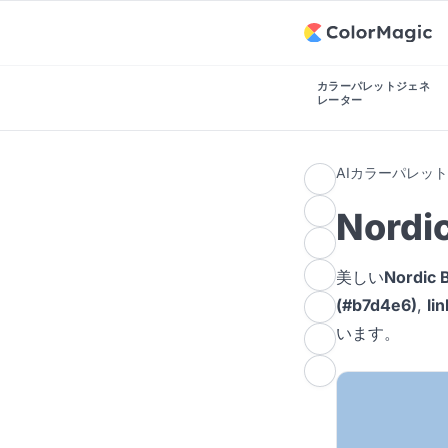
カラーパレットジェネ
レーター
AIカラーパレッ
Nord
美しい
Nordi
(#b7d4e6)
,
li
います。