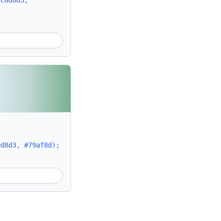
#c0d8d3,
0d8d3, #79af8d);