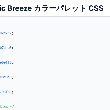
rdic Breeze カラーパレット CSS
a2c2e2
;
b7d4e6
;
e0eff6
;
c0d8d3
;
79af8d
;
ables */