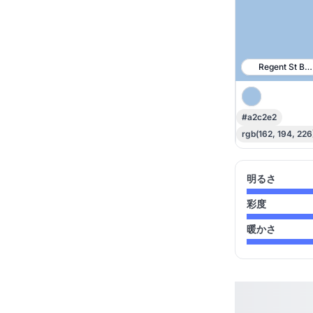
Regent St Blu
#a2c2e2
rgb(162, 194, 226
明るさ
彩度
暖かさ