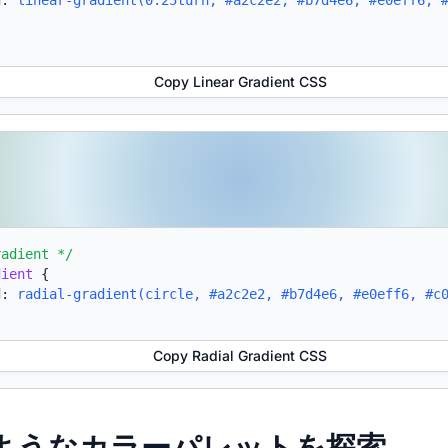
d:
linear-gradient(0.25turn, #a2c2e2, #b7d4e6, #e0eff6, 
Copy Linear Gradient CSS
radient */
dient
{
d:
radial-gradient(circle, #a2c2e2, #b7d4e6, #e0eff6, #c
Copy Radial Gradient CSS
たようなカラーパレットを探索