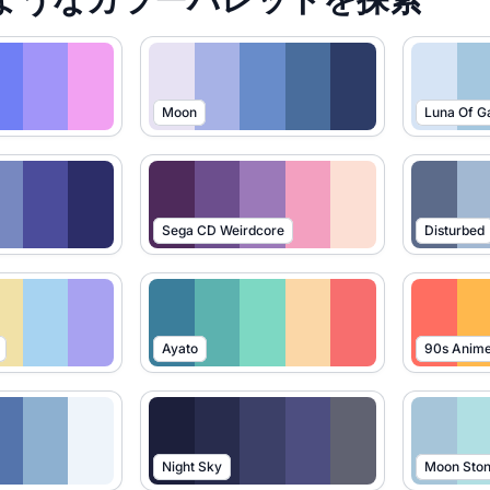
Moon
Luna Of G
Sega CD Weirdcore
Disturbed
Ayato
90s Anim
Night Sky
Moon Sto