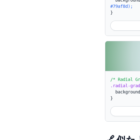
backgroun
#79af8d);
}
/* Radial G
.radial-gra
backgroun
}
🔗 似