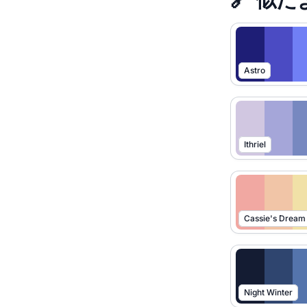
Astro
Ithriel
Cassie's Dream
Night Winter