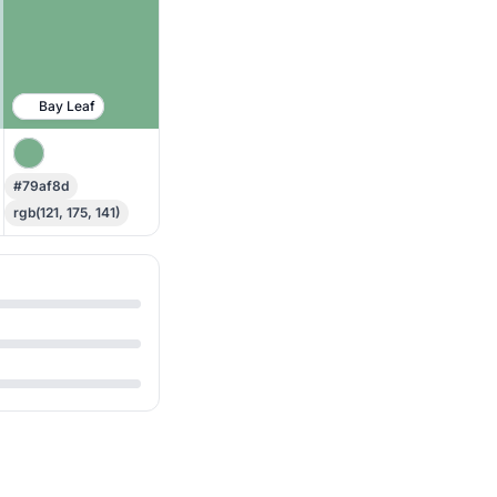
Bay Leaf
#79af8d
rgb(121, 175, 141)