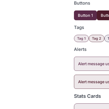
Buttons
Button 1
Butt
Tags
Tag 1
Tag 2
Alerts
Alert message 
Alert message u
Stats Cards