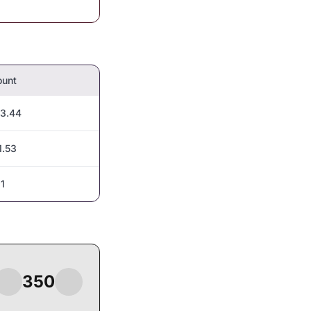
unt
3.44
1.53
91
350