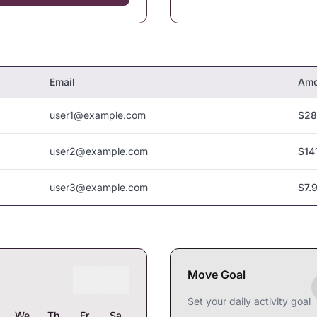
Email
Amo
user1@example.com
$28
user2@example.com
$14
user3@example.com
$7.
Move Goal
Set your daily activity goal
We
Th
Fr
Sa