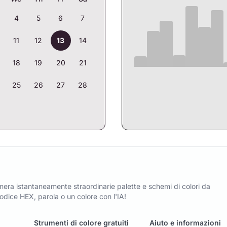
4
5
6
7
11
12
13
14
18
19
20
21
25
26
27
28
era istantaneamente straordinarie palette e schemi di colori da
dice HEX, parola o un colore con l'IA!
Strumenti di colore gratuiti
Aiuto e informazioni