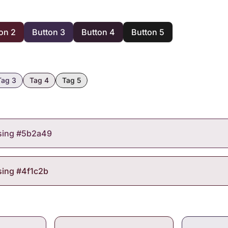
on 2
Button 3
Button 4
Button 5
Tag 3
Tag 4
Tag 5
using #5b2a49
sing #4f1c2b