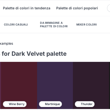
Palette di colori in tendenza
Palette di colori popolari
DA IMMAGINE A
COLORI CASUALI
MIXER COLORI
PALETTE DI COLORI
Examples
for Dark Velvet palette
Wine Berry
Martinique
Thunder