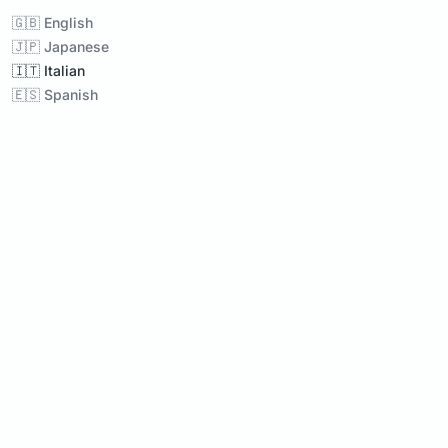
🇬🇧 English
🇯🇵 Japanese
🇮🇹 Italian
🇪🇸 Spanish