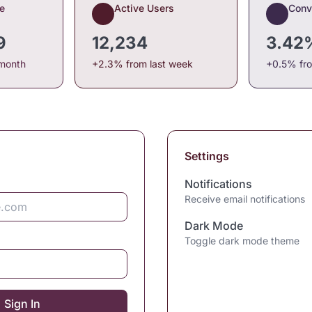
e
Active Users
Conv
9
12,234
3.42
 month
+2.3% from last week
+0.5% fr
Settings
Notifications
Receive email notifications
Dark Mode
Toggle dark mode theme
Sign In