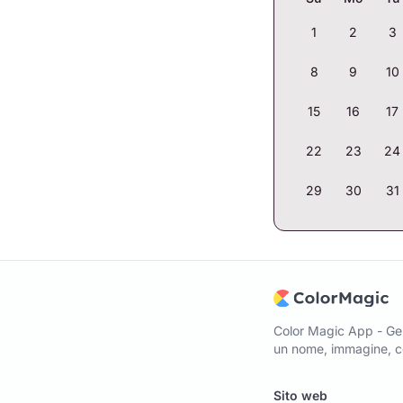
1
2
3
8
9
10
15
16
17
22
23
24
29
30
31
Color Magic App - Gen
un nome, immagine, co
Sito web