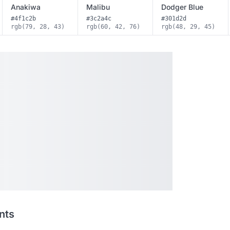
Anakiwa
Malibu
Dodger Blue
#4f1c2b
#3c2a4c
#301d2d
rgb(79, 28, 43)
rgb(60, 42, 76)
rgb(48, 29, 45)
nts