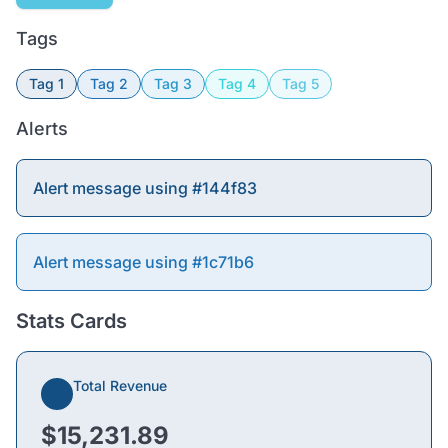
Tags
Tag 1
Tag 2
Tag 3
Tag 4
Tag 5
Alerts
Alert message using #144f83
Alert message using #1c71b6
Stats Cards
Total Revenue
$15,231.89