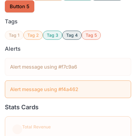
Button 5
Tags
Tag 1
Tag 2
Tag 3
Tag 4
Tag 5
Alerts
Alert message using #f7c9a6
Alert message using #f4a462
Stats Cards
Total Revenue