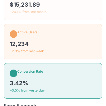
$15,231.89
+20.1% from last month
Active Users
12,234
+2.3% from last week
Conversion Rate
3.42%
+0.5% from yesterday
Form Elements