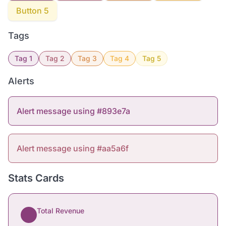
Button 5
Tags
Tag 1
Tag 2
Tag 3
Tag 4
Tag 5
Alerts
Alert message using #893e7a
Alert message using #aa5a6f
Stats Cards
Total Revenue