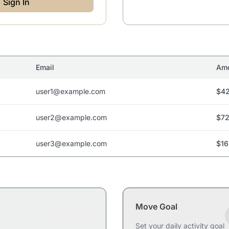
Sign In
Email
Am
user1@example.com
$42
user2@example.com
$72
user3@example.com
$16
Move Goal
Set your daily activity goal