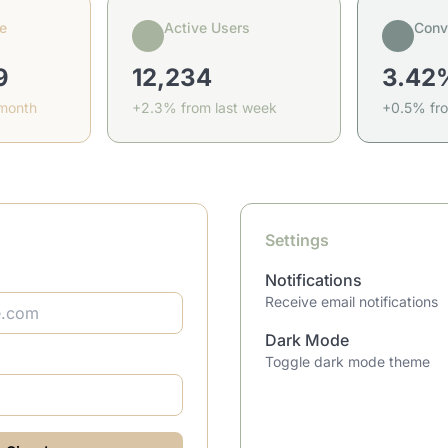
e
Active Users
Conv
9
12,234
3.42
 month
+2.3% from last week
+0.5% fr
Settings
Notifications
Receive email notifications
Dark Mode
Toggle dark mode theme