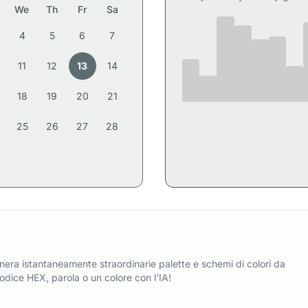
We
Th
Fr
Sa
4
5
6
7
11
12
13
14
18
19
20
21
25
26
27
28
era istantaneamente straordinarie palette e schemi di colori da
dice HEX, parola o un colore con l'IA!