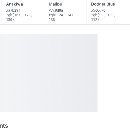
Anakiwa
Malibu
Dodger Blue
#a7b29f
#7c8d8a
#5c6d70
rgb(167, 178,
rgb(124, 141,
rgb(92, 109,
159)
138)
112)
nts