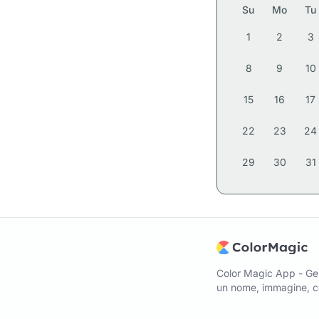
Su
Mo
Tu
1
2
3
8
9
10
15
16
17
22
23
24
29
30
31
Color Magic App - Gen
un nome, immagine, co