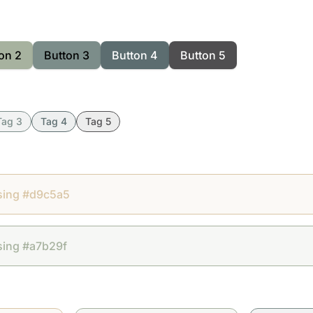
on 2
Button 3
Button 4
Button 5
Tag 3
Tag 4
Tag 5
sing #d9c5a5
sing #a7b29f