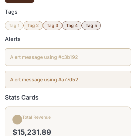
Tags
Tag 1
Tag 2
Tag 3
Tag 4
Tag 5
Alerts
Alert message using #c3b192
Alert message using #a77d52
Stats Cards
Total Revenue
$15,231.89