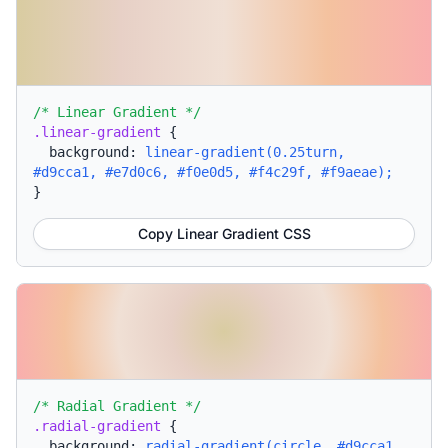
/* Linear Gradient */
.linear-gradient
{
background:
linear-gradient(0.25turn,
#d9cca1, #e7d0c6, #f0e0d5, #f4c29f, #f9aeae);
}
Copy Linear Gradient CSS
/* Radial Gradient */
.radial-gradient
{
background:
radial-gradient(circle, #d9cca1,