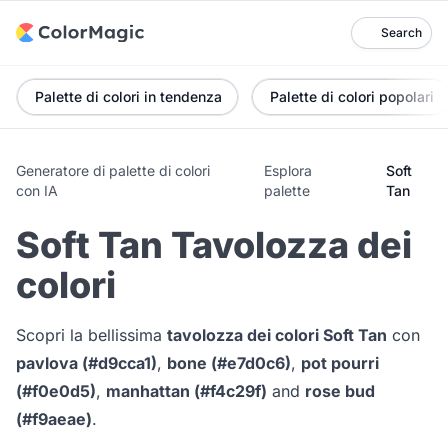
Search
Palette di colori in tendenza
Palette di colori popolari
Generatore di palette di colori
Esplora
Soft
con IA
palette
Tan
Soft Tan Tavolozza dei
colori
Scopri la bellissima
tavolozza dei colori Soft Tan
con
pavlova (#d9cca1)
,
bone (#e7d0c6)
,
pot pourri
(#f0e0d5)
,
manhattan (#f4c29f)
and
rose bud
(#f9aeae)
.