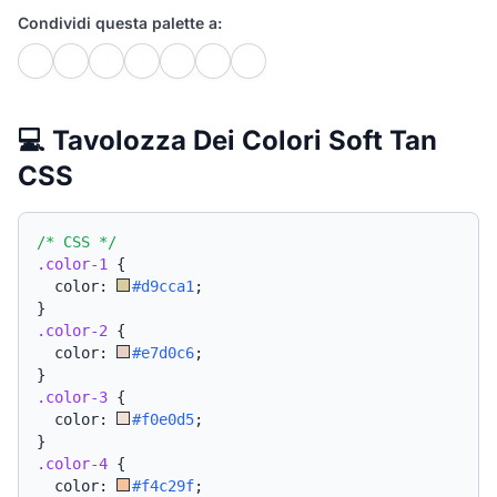
Condividi questa palette a:
💻 Tavolozza Dei Colori Soft Tan
CSS
/* CSS */
.color-1
{
  color: 
#d9cca1
;
}
.color-2
{
  color: 
#e7d0c6
;
}
.color-3
{
  color: 
#f0e0d5
;
}
.color-4
{
  color: 
#f4c29f
;