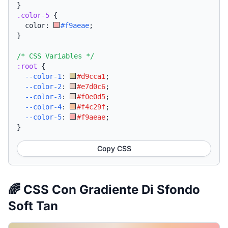
}
.color-5
{
  color: 
#f9aeae
;
}
/* CSS Variables */
:root
{
--color-1
:
#d9cca1
;
--color-2
:
#e7d0c6
;
--color-3
:
#f0e0d5
;
--color-4
:
#f4c29f
;
--color-5
:
#f9aeae
;
}
Copy CSS
🌈 CSS Con Gradiente Di Sfondo
Soft Tan