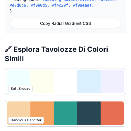
#e7d0c6, #f0e0d5, #f4c29f, #f9aeae);
}
Copy Radial Gradient CSS
🔗 Esplora Tavolozze Di Colori
Simili
Soft Breeze
Dandicus Dancifer