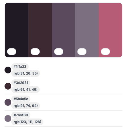
#1f1a23
rgb(31, 26, 35)
#3d2931
rgb(61, 41, 49)
#5b4a5e
rgb(91, 74, 94)
#7b6f80
rgb(123, 111, 128)