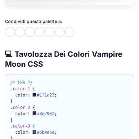
Condividi questa palette a:
💻 Tavolozza Dei Colori Vampire
Moon CSS
/* CSS */
.color-1
{
  color: 
#1f1a23
;
}
.color-2
{
  color: 
#3d2931
;
}
.color-3
{
  color: 
#5b4a5e
;
}