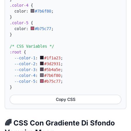
.color-4
{
  color: 
#7b6f80
;
}
.color-5
{
  color: 
#b75c77
;
}
/* CSS Variables */
:root
{
--color-1
:
#1f1a23
;
--color-2
:
#3d2931
;
--color-3
:
#5b4a5e
;
--color-4
:
#7b6f80
;
--color-5
:
#b75c77
;
}
Copy CSS
🌈 CSS Con Gradiente Di Sfondo