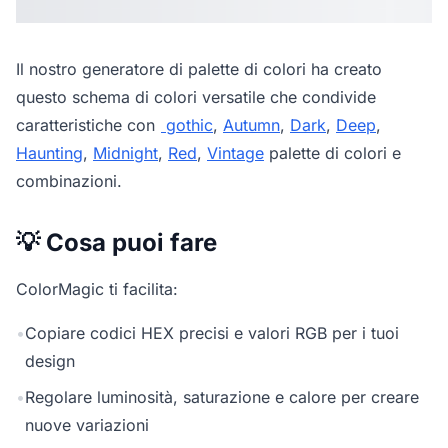
Il nostro
generatore di palette di colori
ha creato
questo schema di colori versatile che condivide
caratteristiche con
gothic
,
Autumn
,
Dark
,
Deep
,
Haunting
,
Midnight
,
Red
,
Vintage
palette di colori e
combinazioni.
💡 Cosa puoi fare
ColorMagic ti facilita:
•
Copiare codici HEX precisi e valori RGB per i tuoi
design
•
Regolare luminosità, saturazione e calore per creare
nuove variazioni