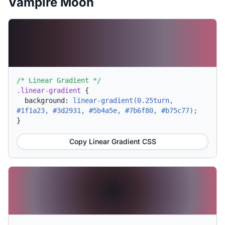
Vampire Moon
/* Linear Gradient */
.linear-gradient
{
background:
linear-gradient(0.25turn,
#1f1a23, #3d2931, #5b4a5e, #7b6f80, #b75c77);
}
Copy Linear Gradient CSS