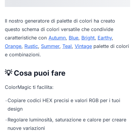
Il nostro
generatore di palette di colori
ha creato
questo schema di colori versatile che condivide
caratteristiche con
Autumn
,
Blue
,
Bright
,
Earthy
,
Orange
,
Rustic
,
Summer
,
Teal
,
Vintage
palette di colori
e combinazioni.
💡 Cosa puoi fare
ColorMagic ti facilita:
•
Copiare codici HEX precisi e valori RGB per i tuoi
design
•
Regolare luminosità, saturazione e calore per creare
nuove variazioni