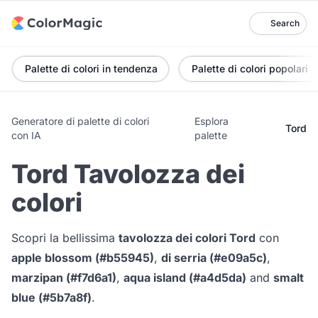
Search
Palette di colori in tendenza
Palette di colori popolari
Generatore di palette di colori
Esplora
Tord
con IA
palette
Tord Tavolozza dei
colori
Scopri la bellissima
tavolozza dei colori Tord
con
apple blossom (#b55945)
,
di serria (#e09a5c)
,
marzipan (#f7d6a1)
,
aqua island (#a4d5da)
and
smalt
blue (#5b7a8f)
.