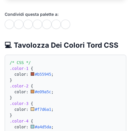
Condividi questa palette a:
💻 Tavolozza Dei Colori Tord CSS
/* CSS */
.color-1
{
  color: 
#b55945
;
}
.color-2
{
  color: 
#e09a5c
;
}
.color-3
{
  color: 
#f7d6a1
;
}
.color-4
{
  color: 
#a4d5da
;