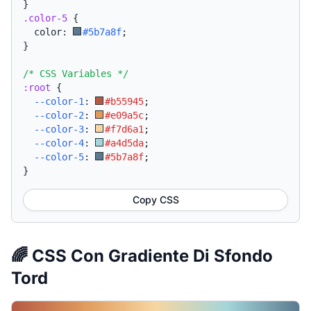
}
.color-5
{
  color: 
#5b7a8f
;
}
/* CSS Variables */
:root
{
--color-1
:
#b55945
;
--color-2
:
#e09a5c
;
--color-3
:
#f7d6a1
;
--color-4
:
#a4d5da
;
--color-5
:
#5b7a8f
;
}
Copy CSS
🌈 CSS Con Gradiente Di Sfondo
Tord