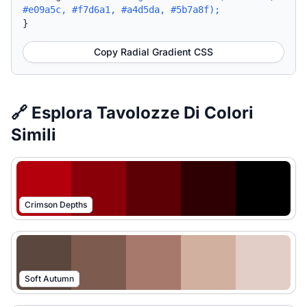
#e09a5c, #f7d6a1, #a4d5da, #5b7a8f);
}
Copy Radial Gradient CSS
🔗 Esplora Tavolozze Di Colori
Simili
Crimson Depths
Soft Autumn