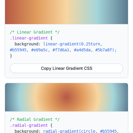
/* Linear Gradient */
.linear-gradient
{
background:
linear-gradient(0.25turn,
#b55945, #e09a5c, #f7d6a1, #a4d5da, #5b7a8f);
}
Copy Linear Gradient CSS
/* Radial Gradient */
.radial-gradient
{
background:
radial-gradient(circle, #b55945,