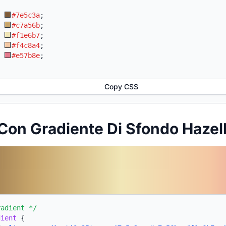
:
#7e5c3a
;
:
#c7a56b
;
:
#f1e6b7
;
:
#f4c8a4
;
:
#e57b8e
;
Copy CSS
Con Gradiente Di Sfondo Haze
radient */
dient
{