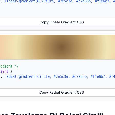
d:
linear-gradient(0.25turn, #7e5c3a, #c7a56b, #f1e6b7, 
Copy Linear Gradient CSS
radient */
dient
{
d:
radial-gradient(circle, #7e5c3a, #c7a56b, #f1e6b7, #f
Copy Radial Gradient CSS