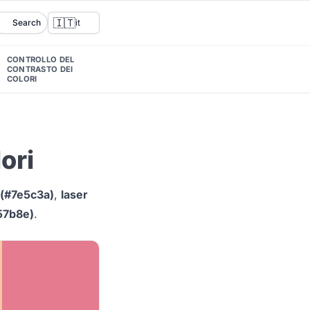
🇮🇹
Search
it
CONTROLLO DEL
CONTRASTO DEI
COLORI
ori
 (#7e5c3a)
,
laser
57b8e)
.