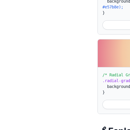
backgroun
#e57b8e);
}
/* Radial G
.radial-gra
backgroun
}