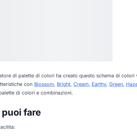
tore di palette di colori
ha creato questo schema di colori v
tteristiche con
Blossom
,
Bright
,
Cream
,
Earthy
,
Green
,
Haze
alette di colori e combinazioni.
 puoi fare
acilita: