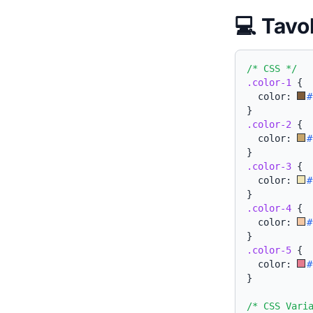
💻 Tavo
/* CSS */
.color-1
{
  color: 
#
}
.color-2
{
  color: 
#
}
.color-3
{
  color: 
#
}
.color-4
{
  color: 
#
}
.color-5
{
  color: 
#
}
/* CSS Vari