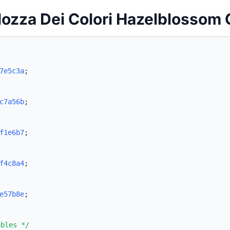
lozza Dei Colori Hazelblossom
7e5c3a
;
c7a56b
;
f1e6b7
;
f4c8a4
;
e57b8e
;
ables */