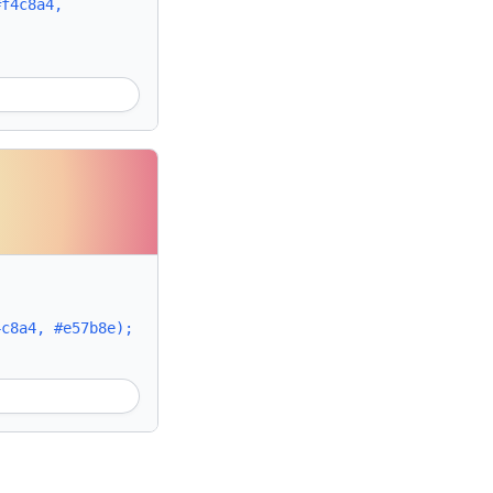
#f4c8a4,
4c8a4, #e57b8e);