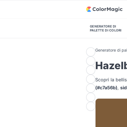
GENERATORE DI
PALETTE DI COLORI
Generatore di pal
Hazelb
Scopri la bell
(#c7a56b)
,
sid