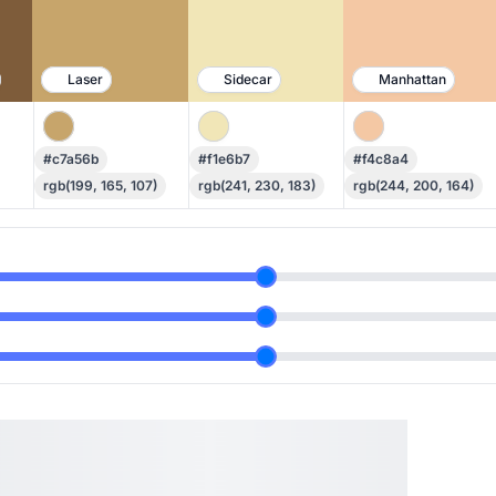
Laser
Sidecar
Manhattan
#c7a56b
#f1e6b7
#f4c8a4
rgb(199, 165, 107)
rgb(241, 230, 183)
rgb(244, 200, 164)