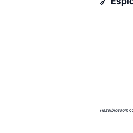
🔗 Esplo
Hazelblossom
co