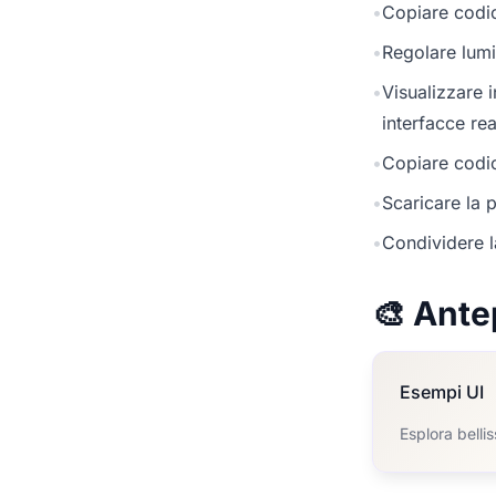
•
Copiare codic
•
Regolare lumi
•
Visualizzare 
interfacce rea
•
Copiare codic
•
Scaricare la p
•
Condividere l
🎨 Ante
Esempi UI
Esplora belli