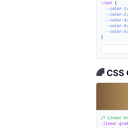
:root
{
--color-1
--color-2
--color-3
--color-4
--color-5
}
🌈 CSS 
/* Linear G
.linear-gra