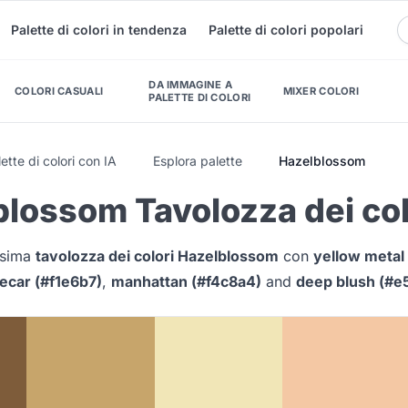
Palette di colori in tendenza
Palette di colori popolari
DA IMMAGINE A
COLORI CASUALI
MIXER COLORI
PALETTE DI COLORI
ette di colori con IA
Esplora palette
Hazelblossom
lossom Tavolozza dei col
issima
tavolozza dei colori Hazelblossom
con
yellow metal
ecar (#f1e6b7)
,
manhattan (#f4c8a4)
and
deep blush (#e