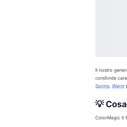
Il nostro
genera
condivide cara
Spring
,
Warm
p
💡 Cosa
ColorMagic ti f