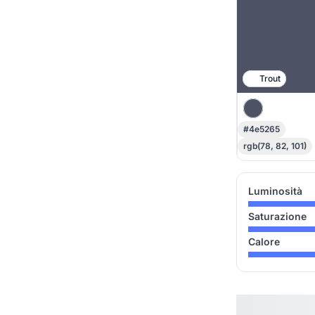
Trout
#4e5265
rgb(78, 82, 101)
Luminosità
Saturazione
Calore