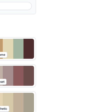
Home
set
hetic