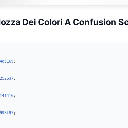
lozza Dei Colori A Confusion S
4d5165
;
252537
;
f4f4f6
;
998f97
;