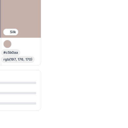
Silk
#c5b0aa
rgb(197, 176, 170)