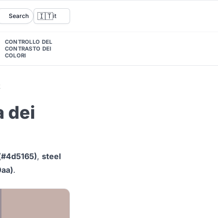
🇮🇹
Search
it
CONTROLLO DEL
CONTRASTO DEI
COLORI
k
 dei
 (#4d5165)
,
steel
0aa)
.