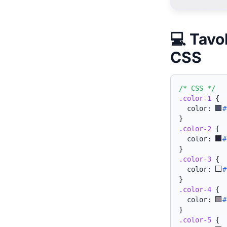
💻 Tavo
CSS
/* CSS */
.color-1
{
  color: 
#
}
.color-2
{
  color: 
#
}
.color-3
{
  color: 
#
}
.color-4
{
  color: 
#
}
.color-5
{