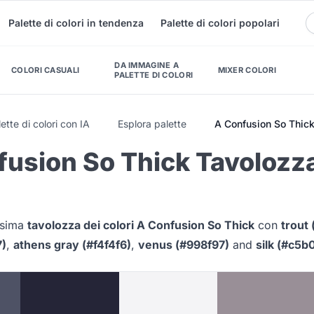
Palette di colori in tendenza
Palette di colori popolari
DA IMMAGINE A
COLORI CASUALI
MIXER COLORI
PALETTE DI COLORI
ette di colori con IA
Esplora palette
A Confusion So Thic
usion So Thick Tavolozza
issima
tavolozza dei colori A Confusion So Thick
con
trout
7)
,
athens gray (#f4f4f6)
,
venus (#998f97)
and
silk (#c5b