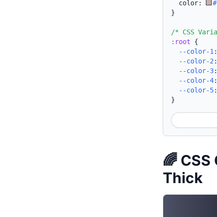
  color: 
#
}
/* CSS Vari
:root
{
--color-1
--color-2
--color-3
--color-4
--color-5
}
🌈 CSS 
Thick