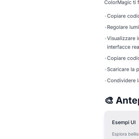
ColorMagic ti f
•
Copiare codic
•
Regolare lumi
•
Visualizzare 
interfacce rea
•
Copiare codic
•
Scaricare la p
•
Condividere l
🎨 Ante
Esempi UI
Esplora belli