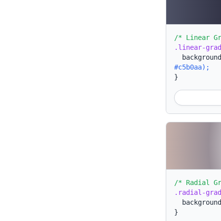
/* Linear G
.linear-gra
backgroun
#c5b0aa);
}
/* Radial G
.radial-gra
backgroun
}