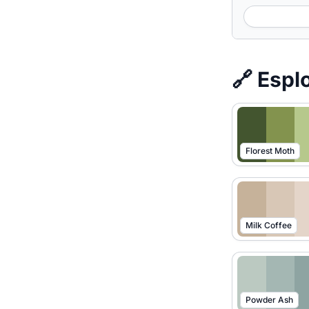
🔗 Esplo
Florest Moth
Milk Coffee
Powder Ash