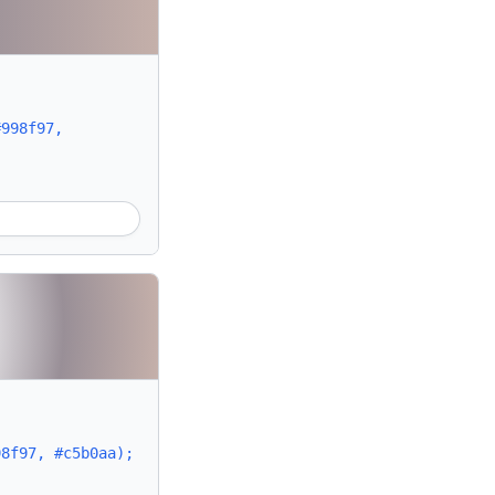
#998f97,
98f97, #c5b0aa);