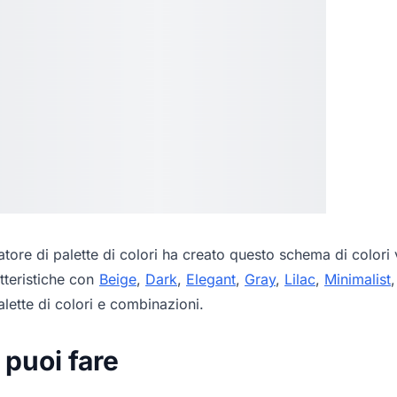
tore di palette di colori
ha creato questo schema di colori v
tteristiche con
Beige
,
Dark
,
Elegant
,
Gray
,
Lilac
,
Minimalist
lette di colori e combinazioni.
 puoi fare