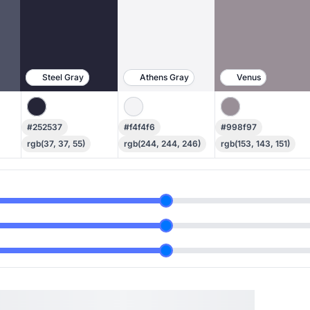
Steel Gray
Athens Gray
Venus
#252537
#f4f4f6
#998f97
rgb(37, 37, 55)
rgb(244, 244, 246)
rgb(153, 143, 151)