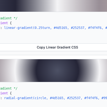
radient */
dient
{
d:
linear-gradient(0.25turn, #4d5165, #252537, #f4f4f6, 
Copy Linear Gradient CSS
radient */
dient
{
d:
radial-gradient(circle, #4d5165, #252537, #f4f4f6, #9