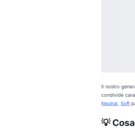
Il nostro
genera
condivide cara
Neutral
,
Soft
pa
💡 Cosa