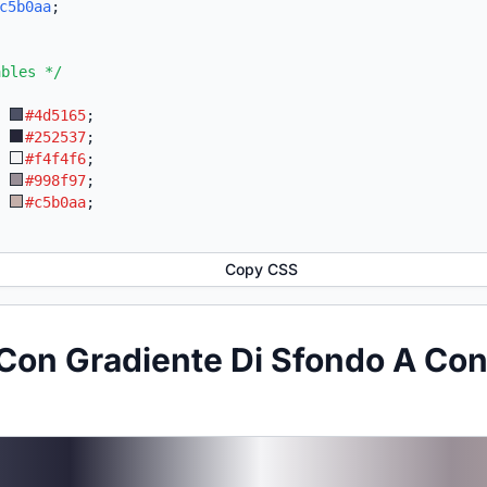
c5b0aa
;
ables */
:
#4d5165
;
:
#252537
;
:
#f4f4f6
;
:
#998f97
;
:
#c5b0aa
;
Copy CSS
Con Gradiente Di Sfondo A Con