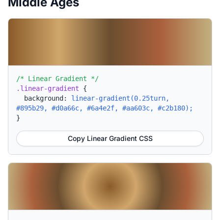
Middle Ages
/* Linear Gradient */
.linear-gradient
{
background:
linear-gradient(0.25turn,
#895b29, #d0a66c, #6a4e2f, #aa603c, #c2b180);
}
Copy Linear Gradient CSS