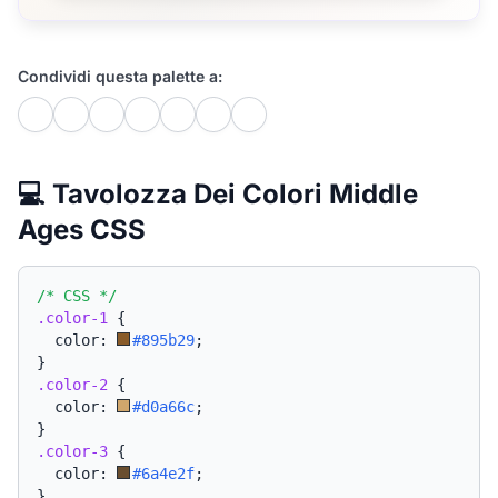
Condividi questa palette a:
💻 Tavolozza Dei Colori Middle
Ages CSS
/* CSS */
.color-1
{
  color: 
#895b29
;
}
.color-2
{
  color: 
#d0a66c
;
}
.color-3
{
  color: 
#6a4e2f
;
}