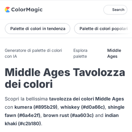
Search
Palette di colori in tendenza
Palette di colori popolari
Generatore di palette di colori
Esplora
Middle
con IA
palette
Ages
Middle Ages Tavolozza
dei colori
Scopri la bellissima
tavolozza dei colori Middle Ages
con
kumera (#895b29)
,
whiskey (#d0a66c)
,
shingle
fawn (#6a4e2f)
,
brown rust (#aa603c)
and
indian
khaki (#c2b180)
.