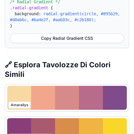
/* Radial Gradient */
.radial-gradient
{
background:
radial-gradient(circle, #895b29,
#d0a66c, #6a4e2f, #aa603c, #c2b180);
}
Copy Radial Gradient CSS
🔗 Esplora Tavolozze Di Colori
Simili
Amarallys