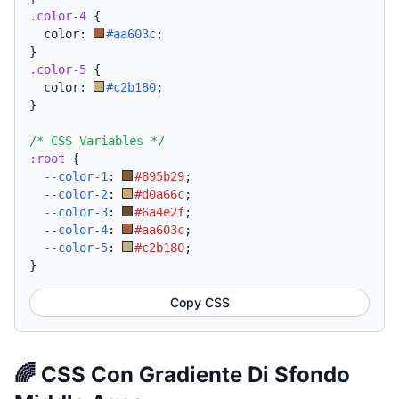
.color-4
{
  color: 
#aa603c
;
}
.color-5
{
  color: 
#c2b180
;
}
/* CSS Variables */
:root
{
--color-1
:
#895b29
;
--color-2
:
#d0a66c
;
--color-3
:
#6a4e2f
;
--color-4
:
#aa603c
;
--color-5
:
#c2b180
;
}
Copy CSS
🌈 CSS Con Gradiente Di Sfondo