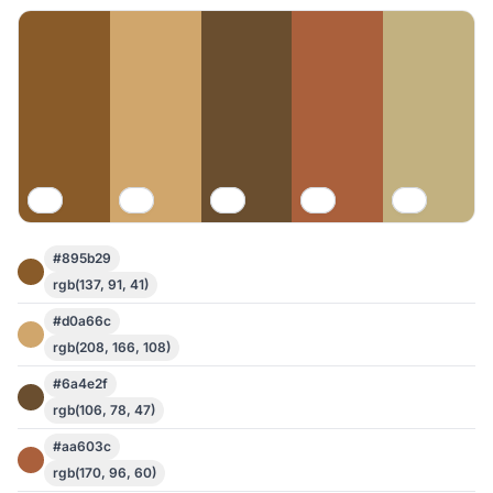
#895b29
rgb(137, 91, 41)
#d0a66c
rgb(208, 166, 108)
#6a4e2f
rgb(106, 78, 47)
#aa603c
rgb(170, 96, 60)