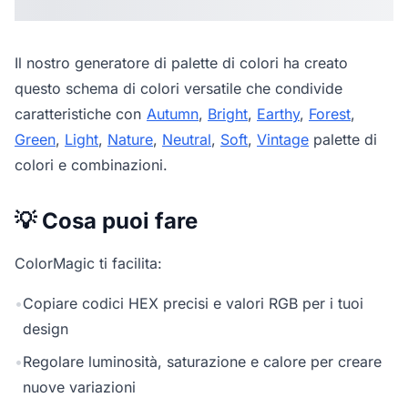
Il nostro
generatore di palette di colori
ha creato
questo schema di colori versatile che condivide
caratteristiche con
Autumn
,
Bright
,
Earthy
,
Forest
,
Green
,
Light
,
Nature
,
Neutral
,
Soft
,
Vintage
palette di
colori e combinazioni.
💡 Cosa puoi fare
ColorMagic ti facilita:
•
Copiare codici HEX precisi e valori RGB per i tuoi
design
•
Regolare luminosità, saturazione e calore per creare
nuove variazioni