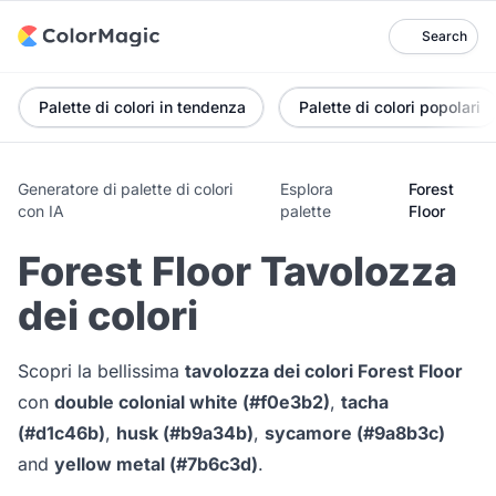
Search
Palette di colori in tendenza
Palette di colori popolari
Generatore di palette di colori
Esplora
Forest
con IA
palette
Floor
Forest Floor Tavolozza
dei colori
Scopri la bellissima
tavolozza dei colori Forest Floor
con
double colonial white (#f0e3b2)
,
tacha
(#d1c46b)
,
husk (#b9a34b)
,
sycamore (#9a8b3c)
and
yellow metal (#7b6c3d)
.