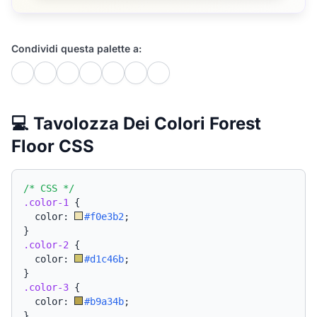
Condividi questa palette a:
💻 Tavolozza Dei Colori Forest
Floor CSS
/* CSS */
.color-1
{
  color: 
#f0e3b2
;
}
.color-2
{
  color: 
#d1c46b
;
}
.color-3
{
  color: 
#b9a34b
;
}