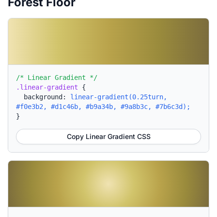
Forest Floor
/* Linear Gradient */
.linear-gradient
{
background:
linear-gradient(0.25turn,
#f0e3b2, #d1c46b, #b9a34b, #9a8b3c, #7b6c3d);
}
Copy Linear Gradient CSS