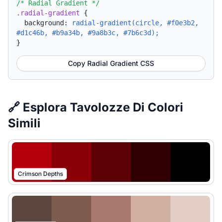
/* Radial Gradient */
.radial-gradient
{
background:
radial-gradient(circle, #f0e3b2,
#d1c46b, #b9a34b, #9a8b3c, #7b6c3d);
}
Copy Radial Gradient CSS
🔗 Esplora Tavolozze Di Colori
Simili
Crimson Depths