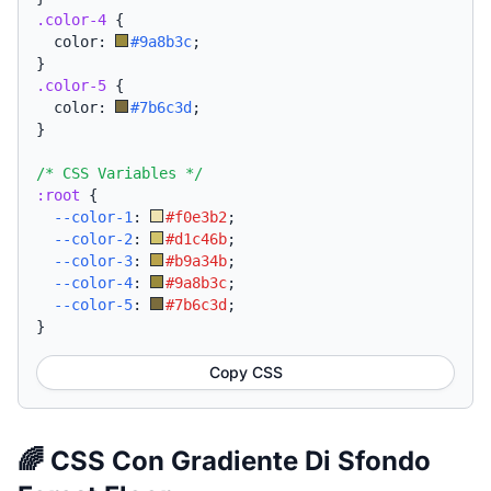
.color-4
{
  color: 
#9a8b3c
;
}
.color-5
{
  color: 
#7b6c3d
;
}
/* CSS Variables */
:root
{
--color-1
:
#f0e3b2
;
--color-2
:
#d1c46b
;
--color-3
:
#b9a34b
;
--color-4
:
#9a8b3c
;
--color-5
:
#7b6c3d
;
}
Copy CSS
🌈 CSS Con Gradiente Di Sfondo