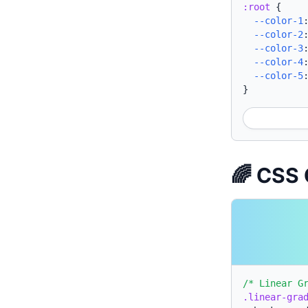
:root
{
--color-1
--color-2
--color-3
--color-4
--color-5
}
🌈 CSS 
/* Linear G
.linear-gra