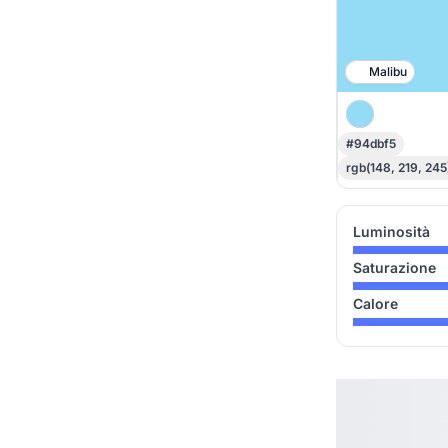
Malibu
#94dbf5
rgb(148, 219, 245
Luminosità
Saturazione
Calore