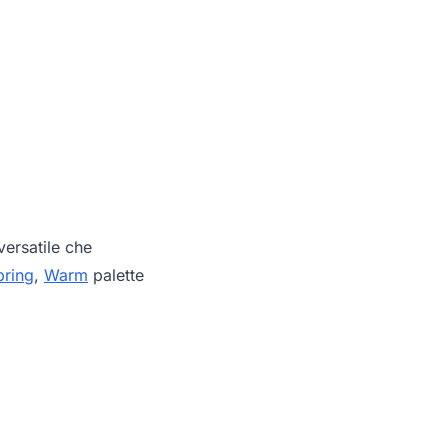
ersatile che
pring
,
Warm
palette