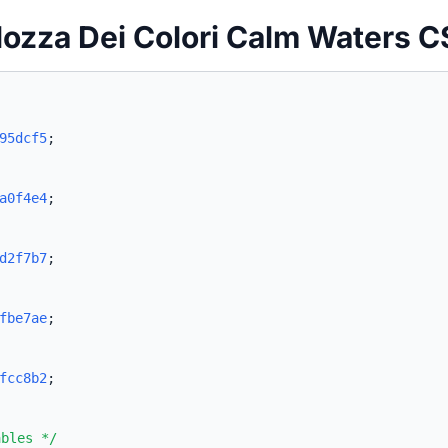
lozza Dei Colori Calm Waters 
95dcf5
;
a0f4e4
;
d2f7b7
;
fbe7ae
;
fcc8b2
;
ables */