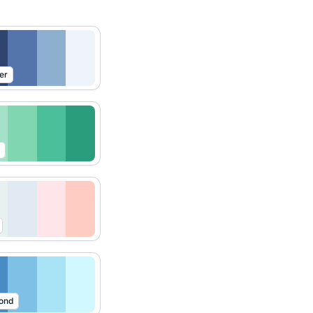
er
ond