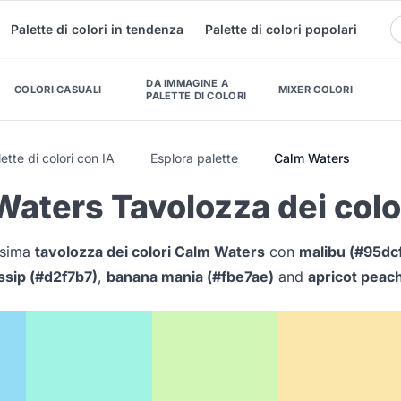
Palette di colori in tendenza
Palette di colori popolari
DA IMMAGINE A
COLORI CASUALI
MIXER COLORI
PALETTE DI COLORI
ette di colori con IA
Esplora palette
Calm Waters
aters Tavolozza dei colo
issima
tavolozza dei colori Calm Waters
con
malibu (#95dc
ssip (#d2f7b7)
,
banana mania (#fbe7ae)
and
apricot peac