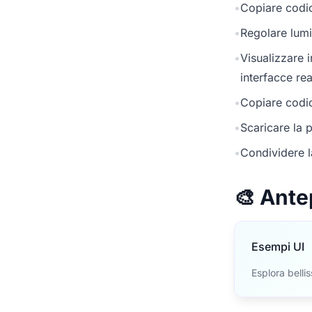
•
Copiare codic
•
Regolare lumi
•
Visualizzare 
interfacce rea
•
Copiare codic
•
Scaricare la p
•
Condividere l
🎨 Ante
Esempi UI
Esplora belli