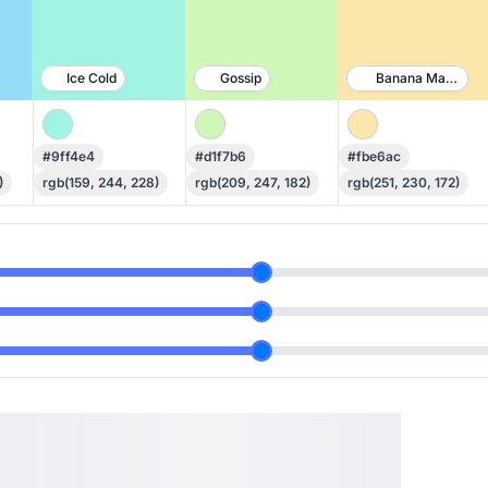
Ice Cold
Gossip
Banana Mania
#9ff4e4
#d1f7b6
#fbe6ac
)
rgb(159, 244, 228)
rgb(209, 247, 182)
rgb(251, 230, 172)