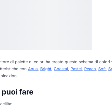
tore di palette di colori
ha creato questo schema di colori v
tteristiche con
Aqua
,
Bright
,
Coastal
,
Pastel
,
Peach
,
Soft
,
S
mbinazioni.
 puoi fare
acilita: