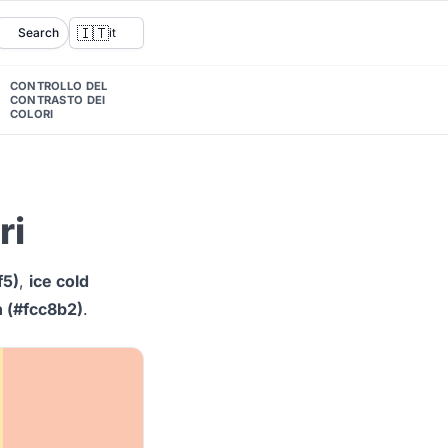
🇮🇹
Search
it
CONTROLLO DEL
CONTRASTO DEI
COLORI
ri
f5)
,
ice cold
h (#fcc8b2)
.