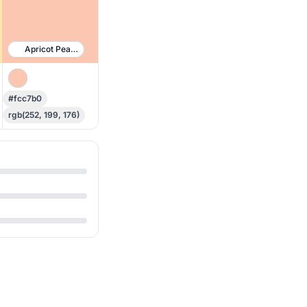
Apricot Peach
#fcc7b0
rgb(252, 199, 176)