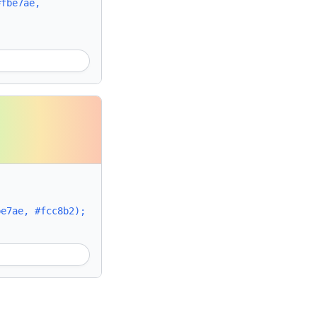
#fbe7ae,
be7ae, #fcc8b2);