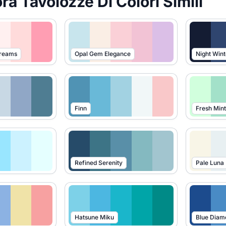
ra Tavolozze Di Colori Simili
Dreams
Opal Gem Elegance
Night Wint
Finn
Fresh Mint
Refined Serenity
Pale Luna
Hatsune Miku
Blue Diam