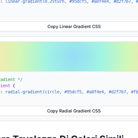
d:
linear-gradient(0.25turn, #95dcf5, #a0f4e4, #d2f7b7, 
Copy Linear Gradient CSS
radient */
dient
{
d:
radial-gradient(circle, #95dcf5, #a0f4e4, #d2f7b7, #f
Copy Radial Gradient CSS