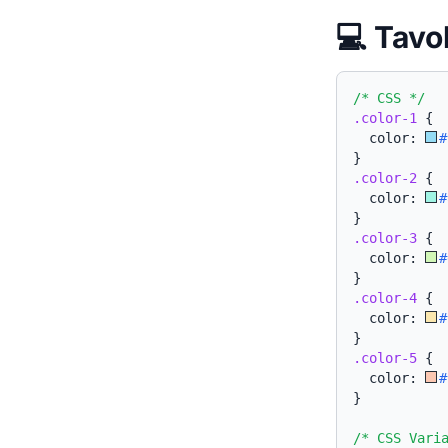
💻 Tavo
/* CSS */
.color-1
{
  color: 
#
}
.color-2
{
  color: 
#
}
.color-3
{
  color: 
#
}
.color-4
{
  color: 
#
}
.color-5
{
  color: 
#
}
/* CSS Vari