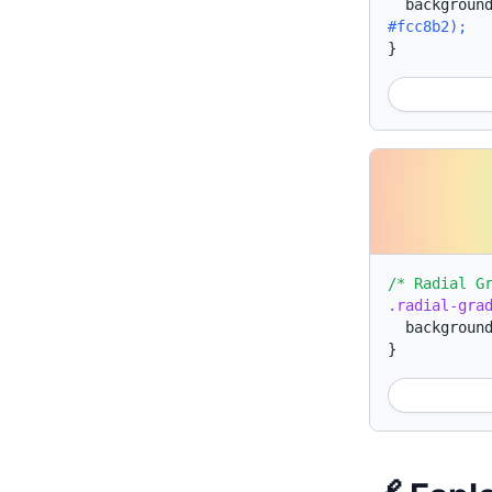
backgroun
#fcc8b2);
}
/* Radial G
.radial-gra
backgroun
}