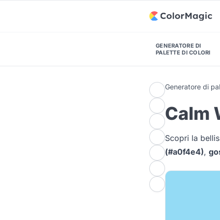
GENERATORE DI
PALETTE DI COLORI
Generatore di pal
Calm W
Scopri la bell
(#a0f4e4)
,
go