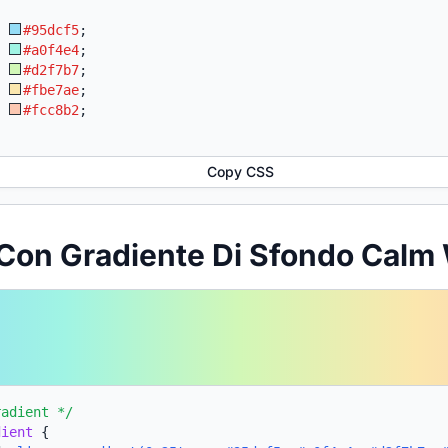
:
#95dcf5
;
:
#a0f4e4
;
:
#d2f7b7
;
:
#fbe7ae
;
:
#fcc8b2
;
Copy CSS
Con Gradiente Di Sfondo Calm
radient */
dient
{