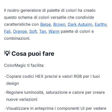
Il nostro
generatore di palette di colori
ha creato
questo schema di colori versatile che condivide
caratteristiche con
Beige
,
Brown
,
Dark Autumn
,
Earthy
,
Fall
,
Orange
,
Soft
,
Tan
,
Warm
palette di colori e
combinazioni.
💡 Cosa puoi fare
ColorMagic ti facilita:
•
Copiare codici HEX precisi e valori RGB per i tuoi
design
•
Regolare luminosità, saturazione e calore per creare
nuove variazioni
•
Visualizzare in anteprima i componenti UI per vedere