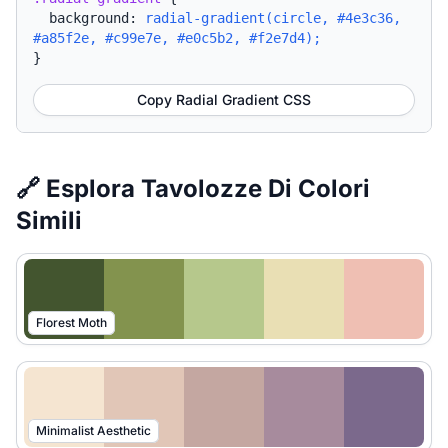
background:
radial-gradient(circle, #4e3c36,
#a85f2e, #c99e7e, #e0c5b2, #f2e7d4);
}
Copy Radial Gradient CSS
🔗 Esplora Tavolozze Di Colori
Simili
Florest Moth
Minimalist Aesthetic