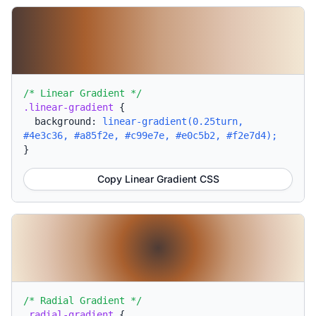
/* Linear Gradient */
.linear-gradient
{
background:
linear-gradient(0.25turn,
#4e3c36, #a85f2e, #c99e7e, #e0c5b2, #f2e7d4);
}
Copy Linear Gradient CSS
/* Radial Gradient */
.radial-gradient
{