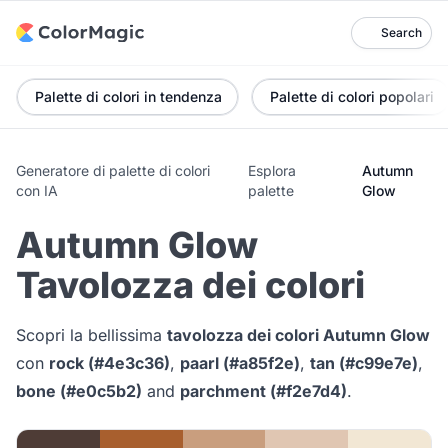
Search
Palette di colori in tendenza
Palette di colori popolari
Generatore di palette di colori
Esplora
Autumn
con IA
palette
Glow
Autumn Glow
Tavolozza dei colori
Scopri la bellissima
tavolozza dei colori Autumn Glow
con
rock (#4e3c36)
,
paarl (#a85f2e)
,
tan (#c99e7e)
,
bone (#e0c5b2)
and
parchment (#f2e7d4)
.