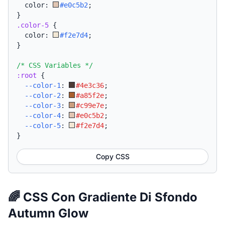
  color: 
#e0c5b2
;
}
.color-5
{
  color: 
#f2e7d4
;
}
/* CSS Variables */
:root
{
--color-1
:
#4e3c36
;
--color-2
:
#a85f2e
;
--color-3
:
#c99e7e
;
--color-4
:
#e0c5b2
;
--color-5
:
#f2e7d4
;
}
Copy CSS
🌈 CSS Con Gradiente Di Sfondo
Autumn Glow