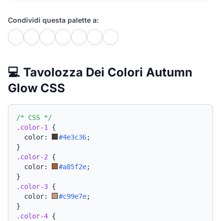
Condividi questa palette a:
💻 Tavolozza Dei Colori Autumn
Glow CSS
/* CSS */
.color-1
{
  color: 
#4e3c36
;
}
.color-2
{
  color: 
#a85f2e
;
}
.color-3
{
  color: 
#c99e7e
;
}
.color-4
{