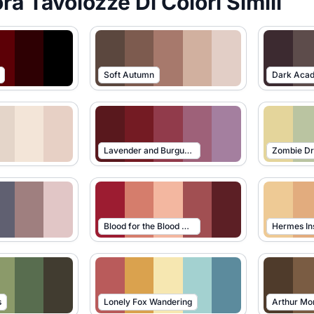
ra Tavolozze Di Colori Simili
Soft Autumn
Dark Aca
Lavender and Burgundy
Zombie D
Blood for the Blood God
Hermes In
s
Lonely Fox Wandering
Arthur Mo