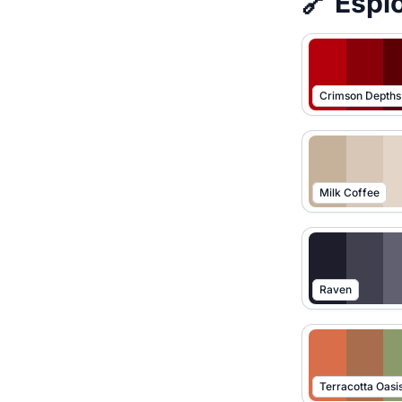
🔗 Esplo
Crimson Depths
Milk Coffee
Raven
Terracotta Oasi