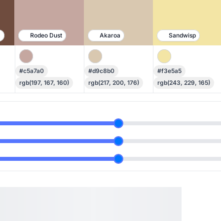
wn
Rodeo Dust
Akaroa
Sandwisp
#c5a7a0
#d9c8b0
#f3e5a5
rgb(197, 167, 160)
rgb(217, 200, 176)
rgb(243, 229, 165)