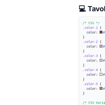
💻 Tavo
/* CSS */
.color-1
{
  color: 
#
}
.color-2
{
  color: 
#
}
.color-3
{
  color: 
#
}
.color-4
{
  color: 
#
}
.color-5
{
  color: 
#
}
/* CSS Vari