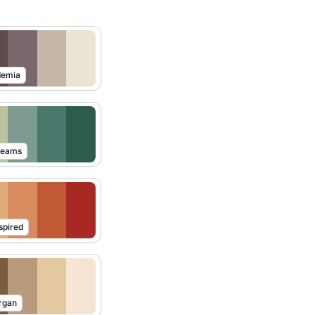
demia
reams
spired
rgan