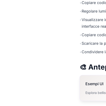
•
Copiare codic
•
Regolare lumi
•
Visualizzare 
interfacce rea
•
Copiare codic
•
Scaricare la p
•
Condividere l
🎨 Ante
Esempi UI
Esplora belli