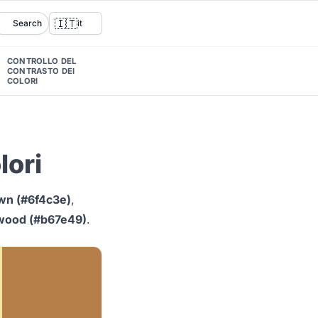
🇮🇹
Search
it
CONTROLLO DEL
CONTRASTO DEI
COLORI
lori
wn (#6f4c3e)
,
twood (#b67e49)
.