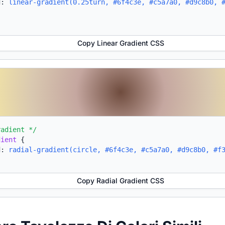
d:
linear-gradient(0.25turn, #6f4c3e, #c5a7a0, #d9c8b0, 
Copy Linear Gradient CSS
radient */
dient
{
d:
radial-gradient(circle, #6f4c3e, #c5a7a0, #d9c8b0, #f
Copy Radial Gradient CSS