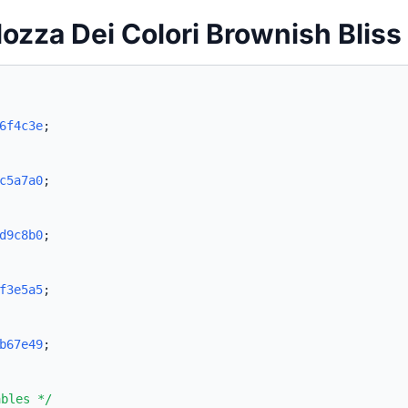
lozza Dei Colori Brownish Blis
6f4c3e
;
c5a7a0
;
d9c8b0
;
f3e5a5
;
b67e49
;
ables */