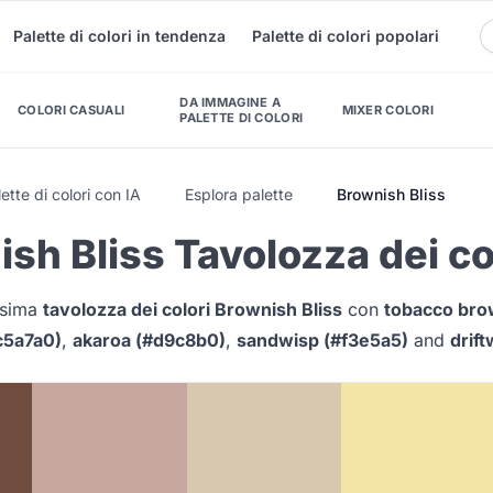
Palette di colori in tendenza
Palette di colori popolari
DA IMMAGINE A
COLORI CASUALI
MIXER COLORI
PALETTE DI COLORI
ette di colori con IA
Esplora palette
Brownish Bliss
sh Bliss Tavolozza dei co
issima
tavolozza dei colori Brownish Bliss
con
tobacco bro
c5a7a0)
,
akaroa (#d9c8b0)
,
sandwisp (#f3e5a5)
and
drif