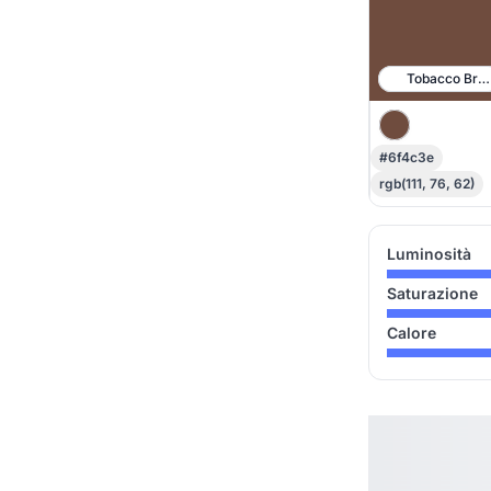
Tobacco Bro
#6f4c3e
rgb(111, 76, 62)
Luminosità
Saturazione
Calore