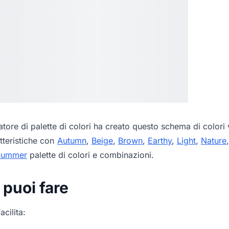
tore di palette di colori
ha creato questo schema di colori v
tteristiche con
Autumn
,
Beige
,
Brown
,
Earthy
,
Light
,
Nature
Summer
palette di colori e combinazioni.
 puoi fare
acilita: