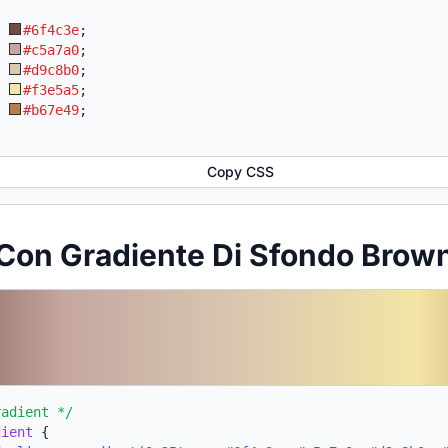
:
#6f4c3e
;
:
#c5a7a0
;
:
#d9c8b0
;
:
#f3e5a5
;
:
#b67e49
;
Copy CSS
Con Gradiente Di Sfondo Brown
radient */
dient
{