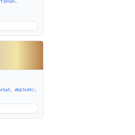
#f3e5a5,
3e5a5, #b67e49);