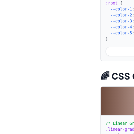
:root
{
--color-1
--color-2
--color-3
--color-4
--color-5
}
🌈 CSS 
/* Linear G
.linear-gra