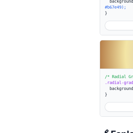
backgroun
#b67e49);
}
/* Radial G
.radial-gra
backgroun
}