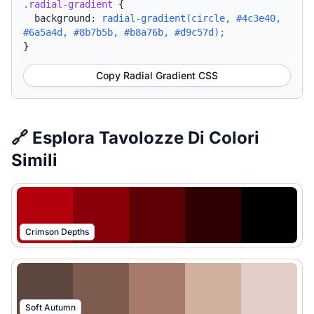
.radial-gradient
{
background:
radial-gradient(circle, #4c3e40,
#6a5a4d, #8b7b5b, #b8a76b, #d9c57d);
}
Copy Radial Gradient CSS
🔗 Esplora Tavolozze Di Colori
Simili
Crimson Depths
Soft Autumn