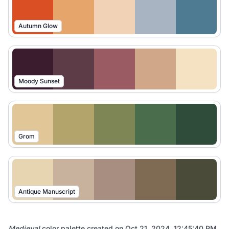
Autumn Glow
Moody Sunset
Grom
Antique Manuscript
Medieval
color palette created on
Oct 21, 2024, 12:45:40 PM
.