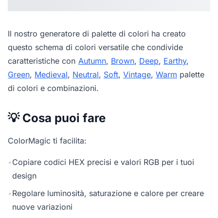
Il nostro
generatore di palette di colori
ha creato
questo schema di colori versatile che condivide
caratteristiche con
Autumn
,
Brown
,
Deep
,
Earthy
,
Green
,
Medieval
,
Neutral
,
Soft
,
Vintage
,
Warm
palette
di colori e combinazioni.
💡 Cosa puoi fare
ColorMagic ti facilita:
•
Copiare codici HEX precisi e valori RGB per i tuoi
design
•
Regolare luminosità, saturazione e calore per creare
nuove variazioni