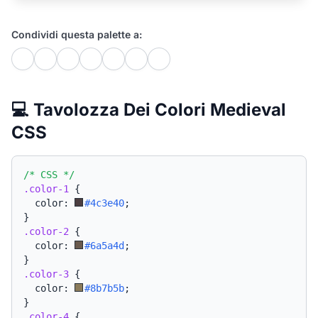
Condividi questa palette a:
💻 Tavolozza Dei Colori Medieval
CSS
/* CSS */
.color-1
{
  color: 
#4c3e40
;
}
.color-2
{
  color: 
#6a5a4d
;
}
.color-3
{
  color: 
#8b7b5b
;
}
.color-4
{