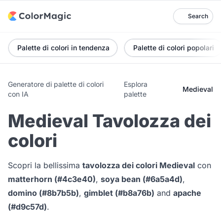
Search
Palette di colori in tendenza
Palette di colori popolari
Generatore di palette di colori
Esplora
Medieval
con IA
palette
Medieval Tavolozza dei
colori
Scopri la bellissima
tavolozza dei colori Medieval
con
matterhorn (#4c3e40)
,
soya bean (#6a5a4d)
,
domino (#8b7b5b)
,
gimblet (#b8a76b)
and
apache
(#d9c57d)
.