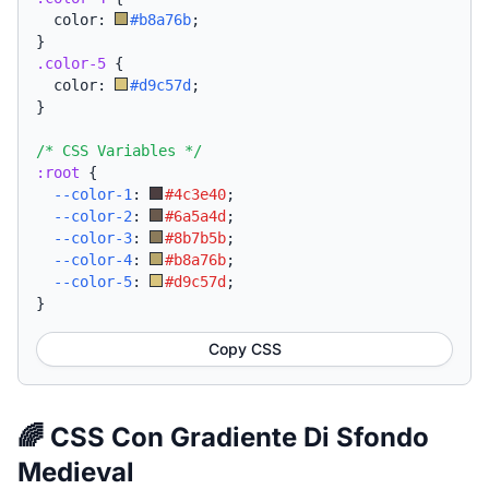
  color: 
#b8a76b
;
}
.color-5
{
  color: 
#d9c57d
;
}
/* CSS Variables */
:root
{
--color-1
:
#4c3e40
;
--color-2
:
#6a5a4d
;
--color-3
:
#8b7b5b
;
--color-4
:
#b8a76b
;
--color-5
:
#d9c57d
;
}
Copy CSS
🌈 CSS Con Gradiente Di Sfondo
Medieval