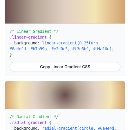
/* Linear Gradient */
.linear-gradient
{
background:
linear-gradient(0.25turn,
#6a4e4d, #b7a99a, #e2d0c5, #f3e5b4, #d4a16e);
}
Copy Linear Gradient CSS
/* Radial Gradient */
.radial-gradient
{
background:
radial-gradient(circle, #6a4e4d,