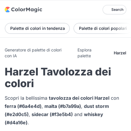
Search
Palette di colori in tendenza
Palette di colori popolari
Generatore di palette di colori
Esplora
Harzel
con IA
palette
Harzel Tavolozza dei
colori
Scopri la bellissima
tavolozza dei colori Harzel
con
ferra (#6a4e4d)
,
malta (#b7a99a)
,
dust storm
(#e2d0c5)
,
sidecar (#f3e5b4)
and
whiskey
(#d4a16e)
.