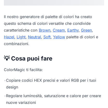
Il nostro
generatore di palette di colori
ha creato
questo schema di colori versatile che condivide
caratteristiche con
Brown
,
Cream
,
Earthy
,
Green
,
Hazel
,
Light
,
Neutral
,
Soft
,
Yellow
palette di colori e
combinazioni.
💡 Cosa puoi fare
ColorMagic ti facilita:
•
Copiare codici HEX precisi e valori RGB per i tuoi
design
•
Regolare luminosità, saturazione e calore per creare
nuove variazioni