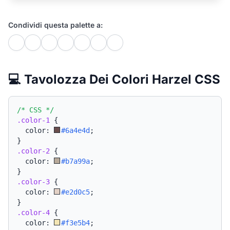
Condividi questa palette a:
💻 Tavolozza Dei Colori Harzel CSS
/* CSS */
.color-1
{
  color: 
#6a4e4d
;
}
.color-2
{
  color: 
#b7a99a
;
}
.color-3
{
  color: 
#e2d0c5
;
}
.color-4
{
  color: 
#f3e5b4
;