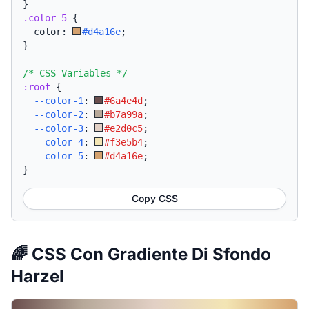
}
.color-5
{
  color: 
#d4a16e
;
}
/* CSS Variables */
:root
{
--color-1
:
#6a4e4d
;
--color-2
:
#b7a99a
;
--color-3
:
#e2d0c5
;
--color-4
:
#f3e5b4
;
--color-5
:
#d4a16e
;
}
Copy CSS
🌈 CSS Con Gradiente Di Sfondo
Harzel