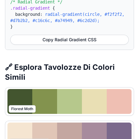
/* Radial Gradient */
.radial-gradient
{
background:
radial-gradient(circle, #f2f2f2,
#d7b2b2, #c16c6c, #a74949, #6c2d2d);
}
Copy Radial Gradient CSS
🔗 Esplora Tavolozze Di Colori
Simili
Florest Moth