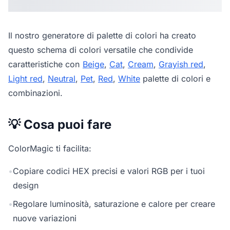
Il nostro
generatore di palette di colori
ha creato
questo schema di colori versatile che condivide
caratteristiche con
Beige
,
Cat
,
Cream
,
Grayish red
,
Light red
,
Neutral
,
Pet
,
Red
,
White
palette di colori e
combinazioni.
💡 Cosa puoi fare
ColorMagic ti facilita:
•
Copiare codici HEX precisi e valori RGB per i tuoi
design
•
Regolare luminosità, saturazione e calore per creare
nuove variazioni