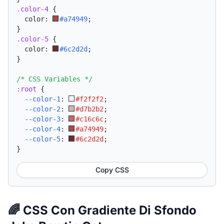
.color-4
{
  color: 
#a74949
;
}
.color-5
{
  color: 
#6c2d2d
;
}
/* CSS Variables */
:root
{
--color-1
:
#f2f2f2
;
--color-2
:
#d7b2b2
;
--color-3
:
#c16c6c
;
--color-4
:
#a74949
;
--color-5
:
#6c2d2d
;
}
Copy CSS
🌈 CSS Con Gradiente Di Sfondo