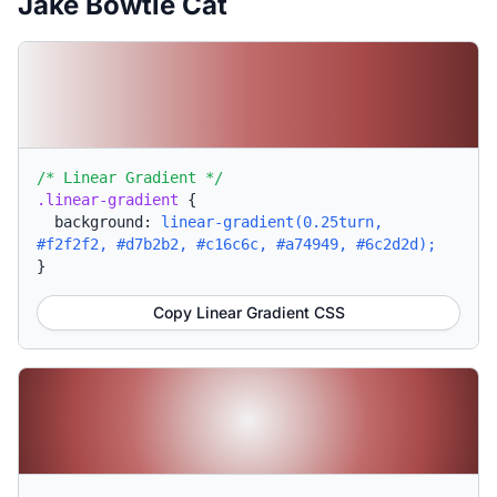
Jake Bowtie Cat
/* Linear Gradient */
.linear-gradient
{
background:
linear-gradient(0.25turn,
#f2f2f2, #d7b2b2, #c16c6c, #a74949, #6c2d2d);
}
Copy Linear Gradient CSS