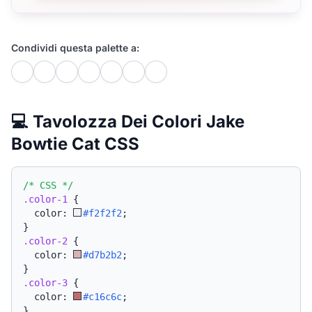
Condividi questa palette a:
💻 Tavolozza Dei Colori Jake
Bowtie Cat CSS
/* CSS */
.color-1
{
  color: 
#f2f2f2
;
}
.color-2
{
  color: 
#d7b2b2
;
}
.color-3
{
  color: 
#c16c6c
;
}