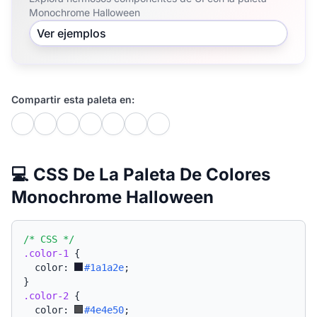
Monochrome Halloween
Ver ejemplos
Compartir esta paleta en:
💻 CSS De La Paleta De Colores
Monochrome Halloween
/* CSS */
.color-1
{
  color: 
#1a1a2e
;
}
.color-2
{
  color: 
#4e4e50
;