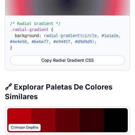
/* Radial Gradient */
.radial-gradient
{
background:
radial-gradient(circle, #1a1a2e,
#4e4e50, #6e6e77, #e9445f, #d9d9d9);
}
Copy Radial Gradient CSS
🔗 Explorar Paletas De Colores
Similares
Crimson Depths