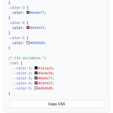
}
.color-3
{
  color: 
#6e6e77
;
}
.color-4
{
  color: 
#e9445f
;
}
.color-5
{
  color: 
#d9d9d9
;
}
/* CSS Variables */
:root
{
--color-1
:
#1a1a2e
;
--color-2
:
#4e4e50
;
--color-3
:
#6e6e77
;
--color-4
:
#e9445f
;
--color-5
:
#d9d9d9
;
}
Copy CSS