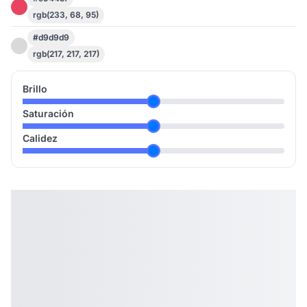
rgb(233, 68, 95)
#d9d9d9
rgb(217, 217, 217)
Brillo
Saturación
Calidez