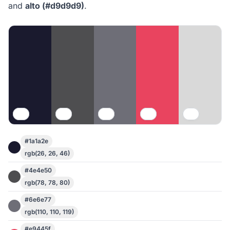
and
alto (#d9d9d9)
.
#1a1a2e
rgb(26, 26, 46)
#4e4e50
rgb(78, 78, 80)
#6e6e77
rgb(110, 110, 119)
#e9445f