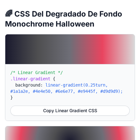
🌈 CSS Del Degradado De Fondo
Monochrome Halloween
/* Linear Gradient */
.linear-gradient
{
background:
linear-gradient(0.25turn,
#1a1a2e, #4e4e50, #6e6e77, #e9445f, #d9d9d9);
}
Copy Linear Gradient CSS