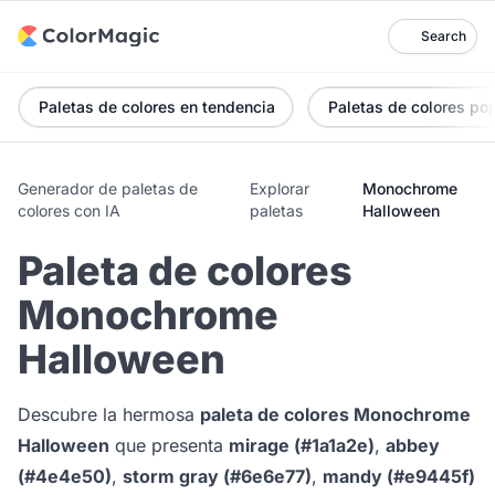
Search
Paletas de colores en tendencia
Paletas de colores po
Generador de paletas de
Explorar
Monochrome
colores con IA
paletas
Halloween
Paleta de colores
Monochrome
Halloween
Descubre la hermosa
paleta de colores Monochrome
Halloween
que presenta
mirage (#1a1a2e)
,
abbey
(#4e4e50)
,
storm gray (#6e6e77)
,
mandy (#e9445f)