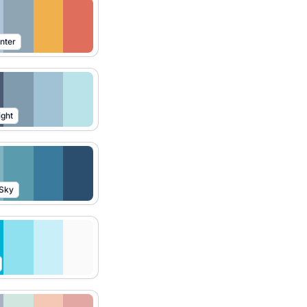
nter
ight
 Sky