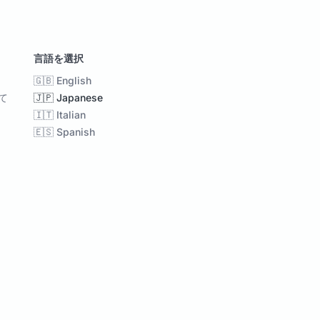
言語を選択
🇬🇧 English
て
🇯🇵 Japanese
🇮🇹 Italian
🇪🇸 Spanish