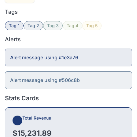
Tags
Tag 1
Tag 2
Tag 3
Tag 4
Tag 5
Alerts
Alert message using #1e3a76
Alert message using #506c8b
Stats Cards
Total Revenue
$15,231.89