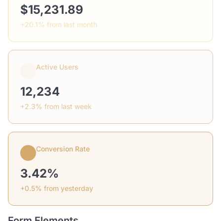
$15,231.89
+20.1% from last month
Active Users
12,234
+2.3% from last week
Conversion Rate
3.42%
+0.5% from yesterday
Form Elements