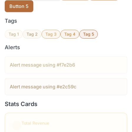
Button 5
Tags
Tag 1
Tag 2
Tag 3
Tag 4
Tag 5
Alerts
Alert message using #f7e2b6
Alert message using #e2c59c
Stats Cards
Total Revenue