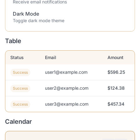
Receive email notifications
Dark Mode
Toggle dark mode theme
Table
Status
Email
Amount
user1@example.com
$596.25
Success
user2@example.com
$124.38
Success
user3@example.com
$457.34
Success
Calendar