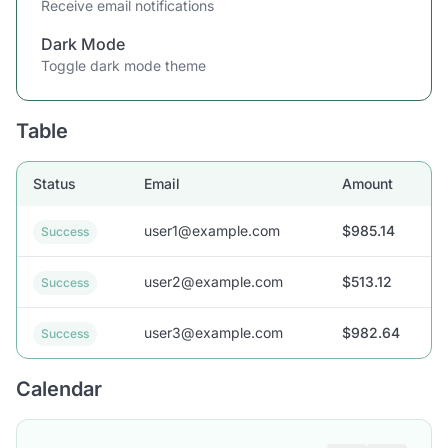
Receive email notifications
Dark Mode
Toggle dark mode theme
Table
Status
Email
Amount
user1@example.com
$985.14
Success
user2@example.com
$513.12
Success
user3@example.com
$982.64
Success
Calendar