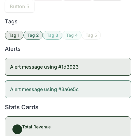
Button 5
Tags
Tag 1
Tag 2
Tag 3
Tag 4
Tag 5
Alerts
Alert message using #1d3923
Alert message using #3a6e5c
Stats Cards
Total Revenue