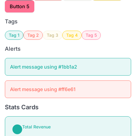
Button 5
Tags
Tag 1
Tag 2
Tag 3
Tag 4
Tag 5
Alerts
Alert message using #1bb1a2
Alert message using #ff6e61
Stats Cards
Total Revenue