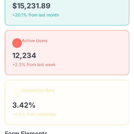
$15,231.89
+20.1% from last month
Active Users
12,234
+2.3% from last week
Conversion Rate
3.42%
+0.5% from yesterday
Form Elements