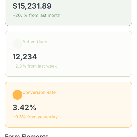
$15,231.89
+20.1% from last month
Active Users
12,234
+2.3% from last week
Conversion Rate
3.42%
+0.5% from yesterday
Form Elements