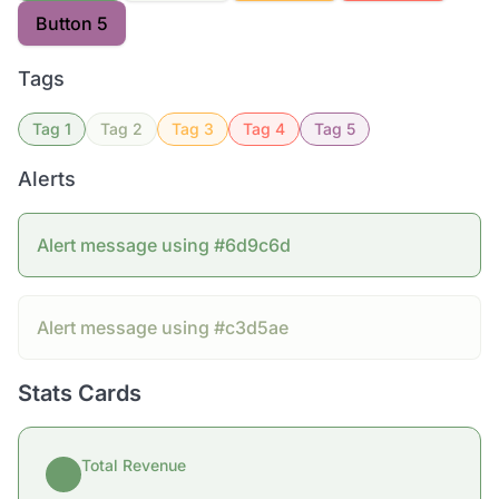
Button 5
Tags
Tag 1
Tag 2
Tag 3
Tag 4
Tag 5
Alerts
Alert message using #6d9c6d
Alert message using #c3d5ae
Stats Cards
Total Revenue