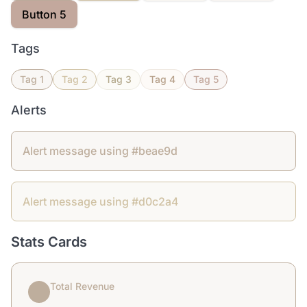
Button 5
Tags
Tag 1
Tag 2
Tag 3
Tag 4
Tag 5
Alerts
Alert message using #beae9d
Alert message using #d0c2a4
Stats Cards
Total Revenue