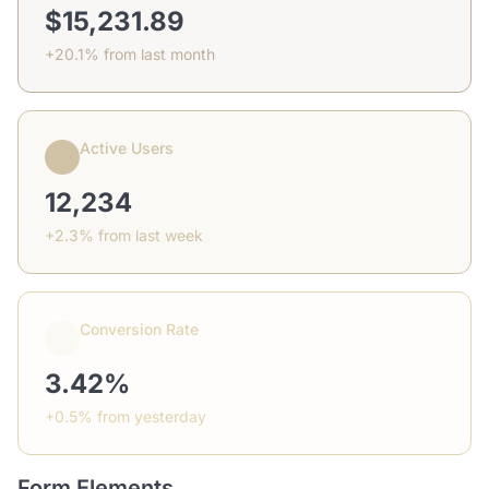
$15,231.89
+20.1% from last month
Active Users
12,234
+2.3% from last week
Conversion Rate
3.42%
+0.5% from yesterday
Form Elements