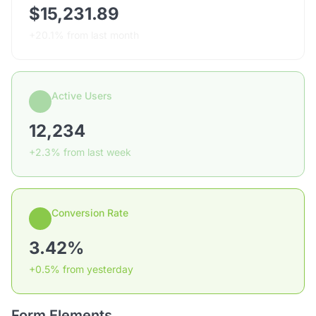
$15,231.89
+20.1% from last month
Active Users
12,234
+2.3% from last week
Conversion Rate
3.42%
+0.5% from yesterday
Form Elements