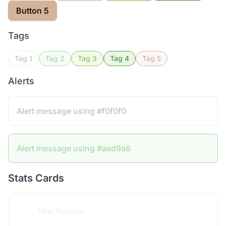
Button 5
Tags
Tag 1
Tag 2
Tag 3
Tag 4
Tag 5
Alerts
Alert message using #f0f0f0
Alert message using #aad9a6
Stats Cards
Total Revenue