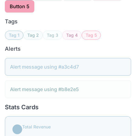
Button 5
Tags
Tag 1
Tag 2
Tag 3
Tag 4
Tag 5
Alerts
Alert message using #a3c4d7
Alert message using #b8e2e5
Stats Cards
Total Revenue