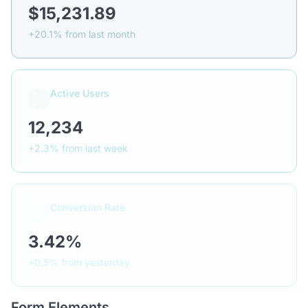
$15,231.89
+20.1% from last month
Active Users
12,234
+2.3% from last week
Conversion Rate
3.42%
+0.5% from yesterday
Form Elements