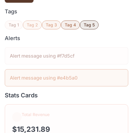
Tags
Tag 1
Tag 2
Tag 3
Tag 4
Tag 5
Alerts
Alert message using #f7d5cf
Alert message using #e4b5a0
Stats Cards
Total Revenue
$15,231.89