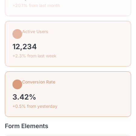
+20.1% from last month
Active Users
12,234
+2.3% from last week
Conversion Rate
3.42%
+0.5% from yesterday
Form Elements