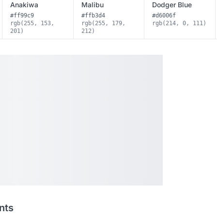
Anakiwa
Malibu
Dodger Blue
#ff99c9
#ffb3d4
#d6006f
rgb(255, 153,
rgb(255, 179,
rgb(214, 0, 111)
201)
212)
nts