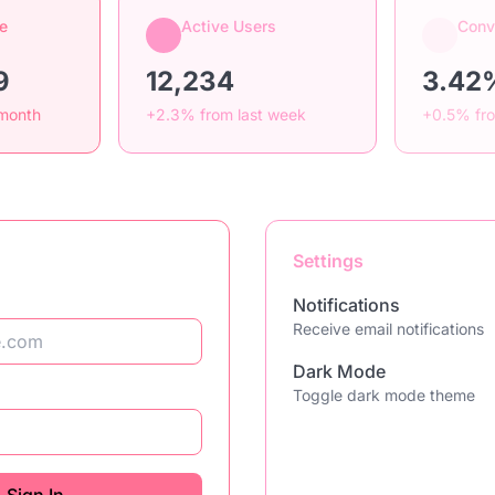
e
Active Users
Conv
9
12,234
3.42
 month
+2.3% from last week
+0.5% fr
Settings
Notifications
Receive email notifications
Dark Mode
Toggle dark mode theme