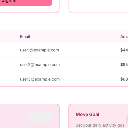
Sign In
Email
Amo
user1@example.com
$44
user2@example.com
$95
user3@example.com
$68
Move Goal
Set your daily activity goal