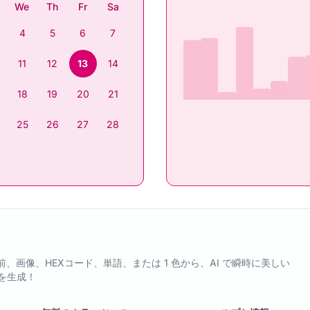
We
Th
Fr
Sa
4
5
6
7
11
12
13
14
18
19
20
21
25
26
27
28
pp - 名前、画像、HEXコード、単語、または 1 色から、AI で瞬時に美しい
を生成！