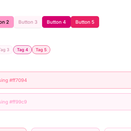
on 2
Button 3
Button 4
Button 5
Tag 3
Tag 4
Tag 5
sing #ff7094
sing #ff99c9