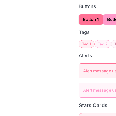
Buttons
Button 1
Butt
Tags
Tag 1
Tag 2
Alerts
Alert message u
Alert message u
Stats Cards